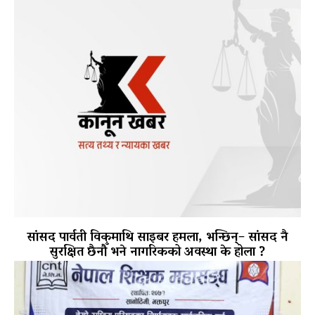
सांसद पार्वती विकमाथि साइबर हमला, भन्छिन्– सांसद नै
सुरक्षित छैनौँ भने नागरिकको अवस्था के होला ?