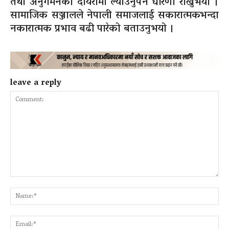
तथा अनुगमनको दायरामा ल्याउनुपर्ने धारणा राख्नुभयो ।
सामाजिक सञ्जालले नेपाली समाजलाई सकारात्मकभन्दा
नकारात्मक प्रभाव बढी पारेको बताउनुभयो ।
leave a reply
Comment:
Na
Ema