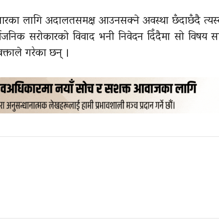
पचारका लागि अदालतसमक्ष आउनसक्ने अवस्था छँदाछँदै त्यस्
सार्वजनिक सरोकारको विवाद भनी निवेदन दिँदैमा सो विषय स
्ताले गरेका छन् ।