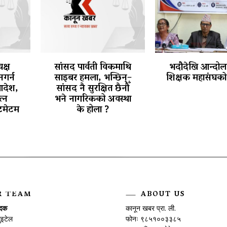
क्ष
सांसद पार्वती विकमाथि
भदौदेखि आन्दोलन
नगर्न
साइबर हमला, भन्छिन्–
शिक्षक महासंघको 
आदेश,
सांसद नै सुरक्षित छैनौँ
त्न
भने नागरिकको अवस्था
टिमेटम
के होला ?
R TEAM
ABOUT US
ादक
कानून खबर प्रा. ली.
ुइटेल
फोनः ९८५१००३३८५