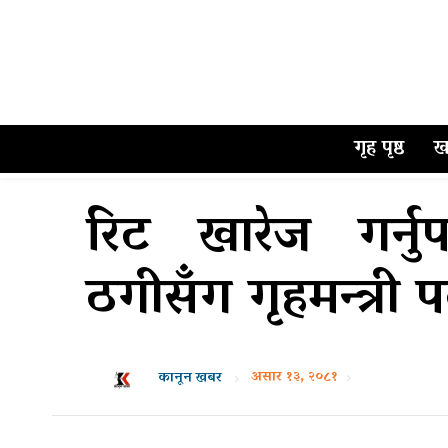
गृह पृष्ठ
ख
रिट खारेज गर्नु
ठगीसँग गृहमन्त्र
असार १३, २०८१
कानून खबर