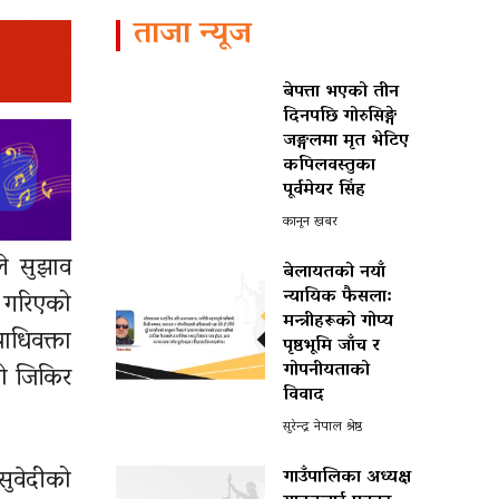
ताजा न्यूज
बेपत्ता भएको तीन
दिनपछि गोरुसिङ्गे
जङ्गलमा मृत भेटिए
कपिलवस्तुका
पूर्वमेयर सिंह
कानून खबर
ले सुझाव
बेलायतको नयाँ
न्यायिक फैसला:
ग गरिएको
मन्त्रीहरूको गोप्य
ाधिवक्ता
पृष्ठभूमि जाँच र
गोपनीयताको
को जिकिर
विवाद
सुरेन्द्र नेपाल श्रेष्ठ
सुवेदीको
गाउँपालिका अध्यक्ष