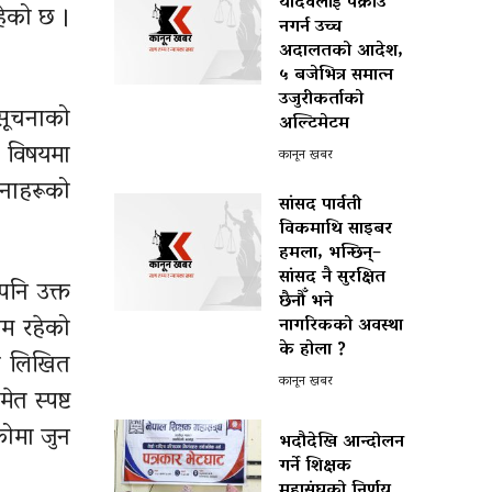
यादवलाई पक्राउ
रहेको छ ।
नगर्न उच्च
अदालतको आदेश,
५ बजेभित्र समात्न
उजुरीकर्ताको
सूचनाको
अल्टिमेटम
 विषयमा
कानून खबर
नाहरूको
सांसद पार्वती
विकमाथि साइबर
हमला, भन्छिन्–
सांसद नै सुरक्षित
पनि उक्त
छैनौँ भने
षम रहेको
नागरिकको अवस्था
के होला ?
को लिखित
कानून खबर
त स्पष्ट
कोमा जुन
भदौदेखि आन्दोलन
गर्ने शिक्षक
महासंघको निर्णय