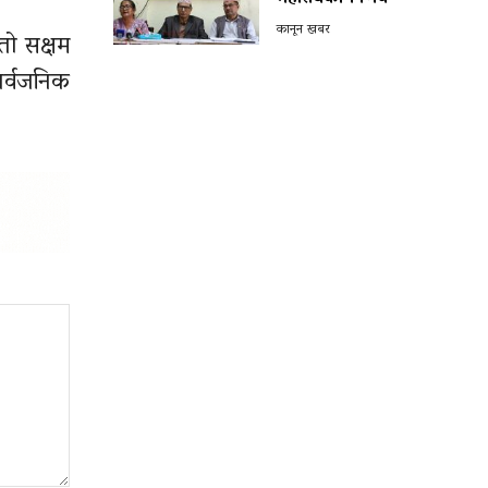
कानून खबर
तो सक्षम
ार्वजनिक