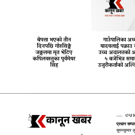
बेपत्ता भएको तीन
गाउँपालिका अध्य
दिनपछि गोरुसिङ्गे
यादवलाई पक्राउ 
जङ्गलमा मृत भेटिए
उच्च अदालतको 
कपिलवस्तुका पूर्वमेयर
५ बजेभित्र समा
सिंह
उजुरीकर्ताको अल्
OU
प्रधान सम्प
सुमनकुमार ल