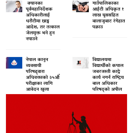
क्यानका
गाउँपालिकाका
पूर्वमहानिर्देशक
आईटी अधिकृत १
अधिकारीलाई
लाख घुससहित
धरौटीमा छाड्न
बालाजुबाट रंगेहात
आदेश, तर तत्काल
पक्राउ
जेलमुक्त भने हुन
नपाउने
नेपाल कानुन
विद्यालयमा
व्यवसायी
विद्यार्थीको कपाल
परिषद्द्वारा
जबरजस्ती काट्ने
अधिवक्ताको ३५औँ
कार्य नगर्न राष्ट्रिय
परीक्षाका लागि
बाल अधिकार
आवेदन खुला
परिषद्को अपील