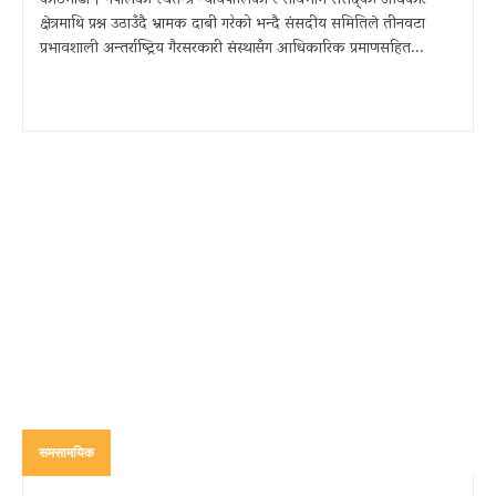
काठमाडौं । नेपालको स्वतन्त्र न्यायपालिका र सार्वभौम संसद्को अधिकार
क्षेत्रमाथि प्रश्न उठाउँदै भ्रामक दाबी गरेको भन्दै संसदीय समितिले तीनवटा
प्रभावशाली अन्तर्राष्ट्रिय गैरसरकारी संस्थासँग आधिकारिक प्रमाणसहित...
समसामयिक