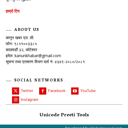
हाम्रो टिम
ABOUT US
कानून खबर प्रा. ली.
फोनः ९८५१००३३८५
काठमाडौं ३२, कोटेश्वर
इमेलः
kanunkhabar@gmail.com
सूचना तथा प्रसारण विभाग दर्ता नंः ४३४९-२०८०/२०८१
SOCIAL NETWORKS
Twitter
Facebook
YouTube
Instagram
Unicode Preeti Tools
Developed by
Websitepasal.com