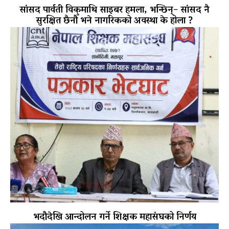
सांसद पार्वती विकमाथि साइबर हमला, भन्छिन्– सांसद नै
सुरक्षित छैनौँ भने नागरिकको अवस्था के होला ?
भदौदेखि आन्दोलन गर्ने शिक्षक महासंघको निर्णय