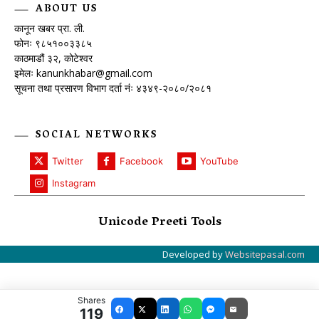
ABOUT US
कानून खबर प्रा. ली.
फोनः ९८५१००३३८५
काठमाडौं ३२, कोटेश्वर
इमेलः
kanunkhabar@gmail.com
सूचना तथा प्रसारण विभाग दर्ता नंः ४३४९-२०८०/२०८१
SOCIAL NETWORKS
Twitter
Facebook
YouTube
Instagram
Unicode Preeti Tools
Developed by
Websitepasal.com
Shares
119
Facebook
X
LinkedIn
WhatsApp
Messenger
Email