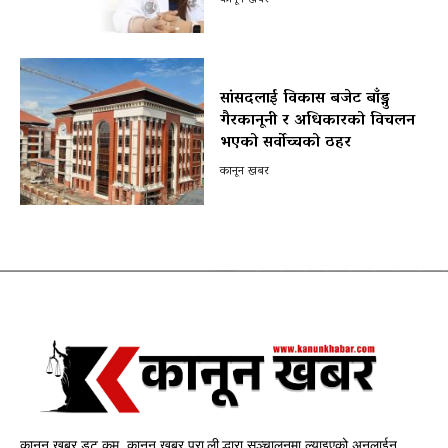
सांसदलाई विकास बजेट बाँड्नु
गैरकानूनी र अधिकारको विचलन
भएको सर्वोच्चको ठहर
कानून खबर
कानून खबर डट कम, कानून खबर प्रा.ली.द्धारा सञ्चालनमा ल्याइएको अनलाईन