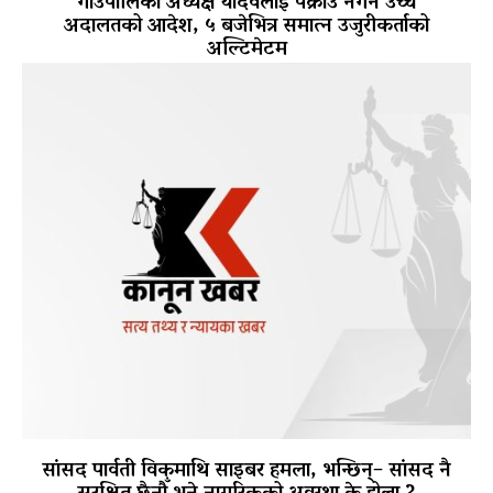
गाउँपालिका अध्यक्ष यादवलाई पक्राउ नगर्न उच्च
अदालतको आदेश, ५ बजेभित्र समात्न उजुरीकर्ताको
अल्टिमेटम
सांसद पार्वती विकमाथि साइबर हमला, भन्छिन्– सांसद नै