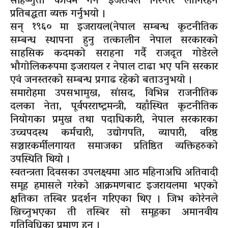
सहिष्णुता कायम गर्न इजरायल निरन्तर लागिरहने
प्रतिबद्धता व्यक्त गर्नुभयो ।
सन् १९६० मा इजरायल(नेपाल सम्बन्ध कूटनीतिक
सम्बन्ध स्थापना हुनु तत्कालीन नेपाल सरकारको
साहसिक कदमको सराहना गर्दै राजदूत गोडेरले
भौगोलिकरूपमा इजरायल र नेपाल टाढा भए पनि सरकार
एवं जनस्तरको सम्बन्ध प्रगाढ रहेको बताउनुभयो ।
समारोहमा उपसभामुख, सांसद, विभिन्न राजनीतिक
दलका नेता, पूर्वपरराष्ट्रमन्त्री, यहाँस्थित कूटनीतिक
नियोगका प्रमुख तथा पदाधिकारी, नेपाल सरकारका
उच्चपदस्थ कर्मचारी, उद्योगपति, व्यापारी, वरिष्ठ
सञ्चारकर्मीलगायत समाजका प्रतिष्ठित व्यक्तिहरुको
उपस्थिति थियो ।
स्वतन्त्रता दिवसका उपलक्ष्यमा आठ महिनाअघि अतिवादी
समूह हमासले गरेको आक्रमणबाट इजरायलमा भएको
क्षतिका तस्बिर प्रदर्शन गरिएका थिए । जिभ कोरेनले
खिच्नुभएका ती तस्बिर सो समूहका अमानवीय
गतिविधिका प्रमाण हुन् ।