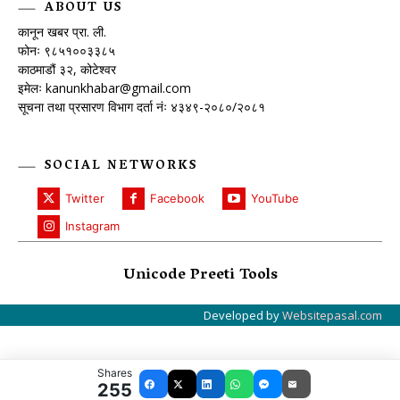
ABOUT US
कानून खबर प्रा. ली.
फोनः ९८५१००३३८५
काठमाडौं ३२, कोटेश्वर
इमेलः
kanunkhabar@gmail.com
सूचना तथा प्रसारण विभाग दर्ता नंः ४३४९-२०८०/२०८१
SOCIAL NETWORKS
Twitter
Facebook
YouTube
Instagram
Unicode Preeti Tools
Developed by
Websitepasal.com
Shares
255
Facebook
X
LinkedIn
WhatsApp
Messenger
Email