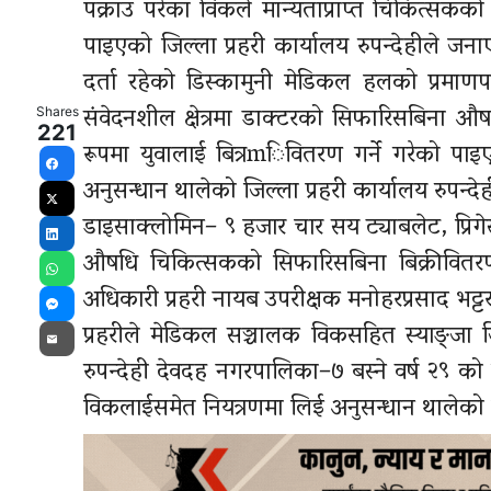
पक्राउ परेका विकले मान्यताप्राप्त चिकित्सकको प
पाइएको जिल्ला प्रहरी कार्यालय रुपन्देहीले 
दर्ता रहेको डिस्कामुनी मेडिकल हलको प्रमाणपत्
संवेदनशील क्षेत्रमा डाक्टरको सिफारिसबिना औ
Shares
221
रूपमा युवालाई बित्रmिवितरण गर्ने गरेको पाइ
Facebook
अनुसन्धान थालेको जिल्ला प्रहरी कार्यालय रुपन्
X
डाइसाक्लोमिन– ९ हजार चार सय ट्याबलेट, प्रिगे
LinkedIn
औषधि चिकित्सकको सिफारिसबिना बिक्रीवितरण ग
WhatsApp
अधिकारी प्रहरी नायब उपरीक्षक मनोहरप्रसाद भट्ट
Messenger
प्रहरीले मेडिकल सञ्चालक विकसहित स्याङ्जा ज
Email
रुपन्देही देवदह नगरपालिका–७ बस्ने वर्ष २९ 
विकलाईसमेत नियत्रणमा लिई अनुसन्धान थालेक