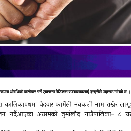
रूपमा औषधिको कारोबार गर्ने एकजना मेडिकल सञ्चालकलाई प्रहरीले पक्राउ गरेको छ ।
 कालिकापथमा बैदवार फार्मेसी नक्कली नाम राखेर ला
ालन गर्दैआएका अछामको तुर्माखाँद गाउँपालिका– ८ 