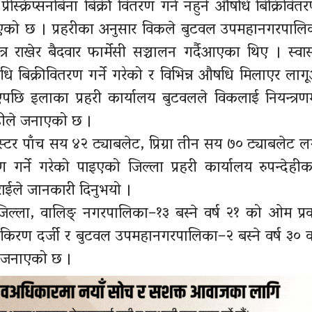
्रेस्क्रिप्सनबिना बिक्री वितरण गर्न नहुने औषधि बिक्रिवित
जनाएको छ । प्रहरीका अनुसार विकले बुटवल उपमहानगरपाल
र राखेर बैदवार फार्मेसी सञ्चालन गर्दैआएका थिए । स्वास्
षधि बिक्रीवितरण गर्ने गरेको र विभिन्न औषधि मिलाएर ल
एपछि इलाका प्रहरी कार्यालय बुटवलले विकलाई नियन्त्र
देहीले जनाएको छ ।
स्टर पाँच सय ४२ ट्याबलेट, प्रिग्रा तीन सय ७० ट्याबलेट
र्ने गरेको पाइएको जिल्ला प्रहरी कार्यालय रुपन्देही
राईले जानकारी दिनुभयो ।
िल्ला, वालिङ् नगरपालिका–१३ बस्ने वर्ष २१ को ओम प्रक
को किरण दर्जी र बुटवल उपमहानगरपालिका–२ बस्ने वर्ष ३०
ो जनाएको छ ।