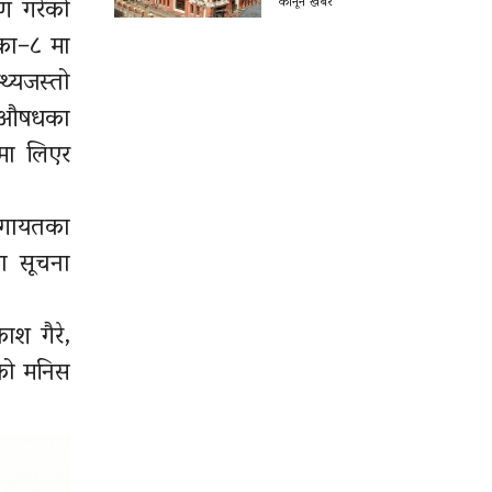
रण गरेको
कानून खबर
िका–८ मा
थ्यजस्तो
ागूऔषधका
णमा लिएर
 लगायतका
का सूचना
ाश गैरे,
 को मनिस