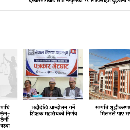
दरबारमार्गबाट स्रोत नखुलेको ९८ लाखसहित दुईजना प
कमाथि
भदौदेखि आन्दोलन गर्ने
सम्पत्ति शुद्धीकरणम
छिन्–
शिक्षक महासंघको निर्णय
मिलनले पाए स
छैनौँ
वस्था