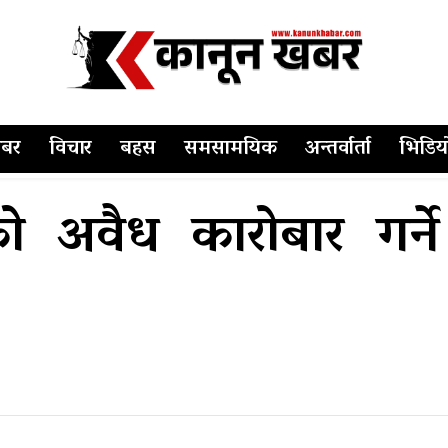
बर
विचार
बहस
समसामयिक
अन्तर्वार्ता
भिडिय
 अवैध कारोबार गर्न