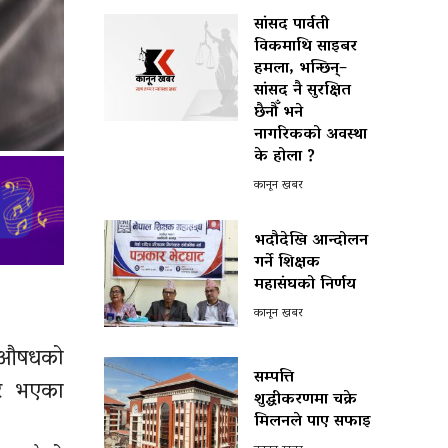
सांसद पार्वती
विकमाथि साइबर
हमला, भन्छिन्–
सांसद नै सुरक्षित
छैनौँ भने
नागरिकको अवस्था
के होला ?
कानून खबर
भदौदेखि आन्दोलन
गर्ने शिक्षक
महासंघको निर्णय
कानून खबर
गूऔषधको
सम्पत्ति
घर भएका
शुद्धीकरणमा चक्रे
मिलनले पाए सफाइ