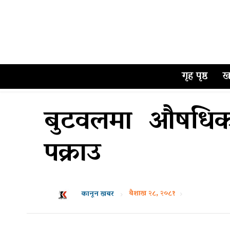
गृह पृष्ठ
ख
बुटवलमा औषधिको
पक्राउ
बैशाख २८, २०८१
कानून खबर