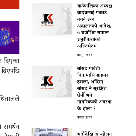
गाउँपालिका अध्यक्ष
यादवलाई पक्राउ
नगर्न उच्च
अदालतको आदेश,
५ बजेभित्र समात्न
उजुरीकर्ताको
अल्टिमेटम
कानून खबर
मत दिएका
सांसद पार्वती
 दिएपछि
विकमाथि साइबर
हमला, भन्छिन्–
सांसद नै सुरक्षित
छैनौँ भने
 धितालले
नागरिकको अवस्था
के होला ?
कानून खबर
े समर्थन
भदौदेखि आन्दोलन