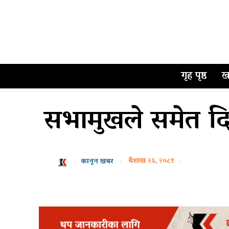
गृह पृष्ठ
ख
सभामुखले समेत दिए
बैशाख २३, २०८१
कानून खबर