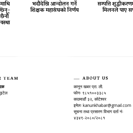
कमाथि
भदौदेखि आन्दोलन गर्ने
सम्पत्ति शुद्धीकरणम
छिन्–
शिक्षक महासंघको निर्णय
मिलनले पाए स
छैनौँ
वस्था
R TEAM
ABOUT US
ादक
कानून खबर प्रा. ली.
ुइटेल
फोनः ९८५१००३३८५
काठमाडौं ३२, कोटेश्वर
इमेलः
kanunkhabar@gmail.com
सूचना तथा प्रसारण विभाग दर्ता नंः
४३४९-२०८०/२०८१