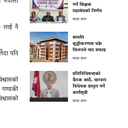
 नेपाली
गर्ने शिक्षक
महासंघको निर्णय
कानून खबर
० लाई नै
सम्पत्ति
शुद्धीकरणमा चक्रे
मिलनले पाए सफाइ
िँदा पनि
कानून खबर
प्रतिनिधिसभाको
िश्वासको
बैठक बस्दै, चारवटा
विधेयक प्रस्तुत गर्ने
य गण्डकी
कार्यसूची
िश्वासको
कानून खबर