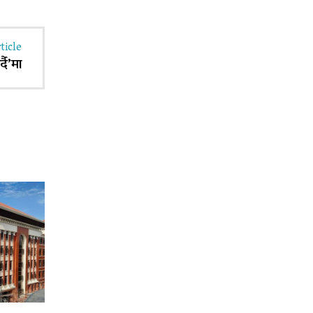
ticle
्दै’मा