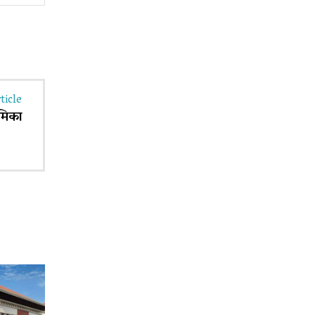
ticle
ूमिका