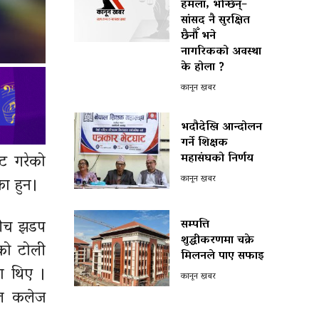
हमला, भन्छिन्–
सांसद नै सुरक्षित
छैनौँ भने
नागरिकको अवस्था
के होला ?
कानून खबर
भदौदेखि आन्दोलन
गर्ने शिक्षक
महासंघको निर्णय
िट गरेको
कानून खबर
का हुन।
षबीच झडप
सम्पत्ति
शुद्धीकरणमा चक्रे
को टोली
मिलनले पाए सफाइ
का थिए ।
कानून खबर
कल कलेज