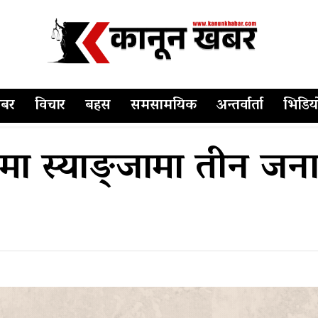
बर
विचार
बहस
समसामयिक
अन्तर्वार्ता
भिडिय
पमा स्याङ्जामा तीन जना