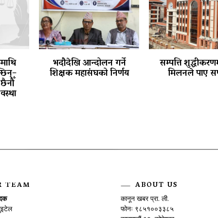
कमाथि
भदौदेखि आन्दोलन गर्ने
सम्पत्ति शुद्धीकरणम
छिन्–
शिक्षक महासंघको निर्णय
मिलनले पाए स
छैनौँ
वस्था
R TEAM
ABOUT US
ादक
कानून खबर प्रा. ली.
ुइटेल
फोनः ९८५१००३३८५