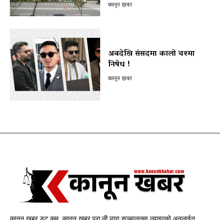
कानून खबर
अबदेखि संसदमा कालो चश्मा
निषेध !
कानून खबर
कानून खबर डट कम, कानून खबर प्रा.ली.द्धारा सञ्चालनमा ल्याइएको अनलाईन