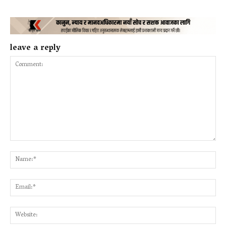
leave a reply
Comment:
Na
Ema
Web