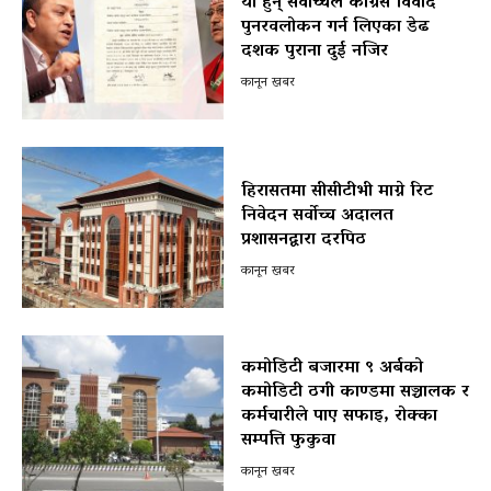
यी हुन् सर्वोच्चले कांग्रेस विवाद
पुनरवलोकन गर्न लिएका डेढ
दशक पुराना दुई नजिर
कानून खबर
हिरासतमा सीसीटीभी माग्ने रिट
निवेदन सर्वोच्च अदालत
प्रशासनद्वारा दरपिठ
कानून खबर
कमोडिटी बजारमा ९ अर्बको
कमोडिटी ठगी काण्डमा सञ्चालक र
कर्मचारीले पाए सफाइ, रोक्का
सम्पत्ति फुकुवा
कानून खबर