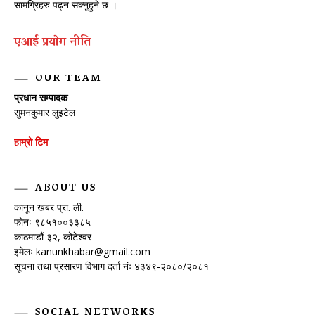
सामग्रिहरु पढ्न सक्नुहुने छ ।
एआई प्रयाेग नीति
OUR TEAM
प्रधान सम्पादक
सुमनकुमार लुइटेल
हाम्रो टिम
ABOUT US
कानून खबर प्रा. ली.
फोनः ९८५१००३३८५
काठमाडौं ३२, कोटेश्वर
इमेलः
kanunkhabar@gmail.com
सूचना तथा प्रसारण विभाग दर्ता नंः ४३४९-२०८०/२०८१
SOCIAL NETWORKS