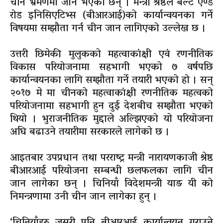
चीन भ्रमणमा जाने भएका छन् । मन्त्री श्रेष्ठले बेल्ट एण्ड
रोड इनिसिएटिभ्स (बीआरआई)को कार्यान्वयनका गर्ने
विषयमा सम्झौता गर्न चीन जान लागिएको उल्लेख छ ।
उत्तरी छिमेकी मुलुकको महत्वाकांक्षी एवं रणनीतिक
विकास परियोजनामा सहभागी भएको ७ वर्षपछि
कार्यान्वयनका लागि सम्झौता गर्ने तयारी भएको हो । सन्
२०१७ मे मा चीनको महत्वाकांक्षी रणनीतिक महत्वको
परियोजनामा सहभागी हुन दुई देशबीच सम्झौता भएको
थियो । भुराजनीतिक मुद्दाले अल्झिएको यो परियोजना
अघि बढाउने तयारीमा सरकारले लागेको छ ।
आइतबार उपप्रधान तथा परराष्ट्र मन्त्री नारायणकाजी श्रेष्ठ
बीआरआई परियोजना सम्बन्धी छलफलका लागि चीन
जान लागेका छन् । चिनियाँ विदेशमन्त्री याङ यी को
निमन्त्रणामा उनी चीन जान लागेका हुन् ।
‘चिनियाँहरु जसरी पनि बीआरआई कार्यान्वयन गराउने