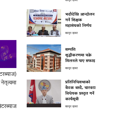
कानून खबर
भदौदेखि आन्दोलन
गर्ने शिक्षक
महासंघको निर्णय
कानून खबर
सम्पत्ति
शुद्धीकरणमा चक्रे
मिलनले पाए सफाइ
कानून खबर
टरब्याज)
ेतृत्वमा
प्रतिनिधिसभाको
बैठक बस्दै, चारवटा
विधेयक प्रस्तुत गर्ने
कार्यसूची
िटरब्याज
कानून खबर