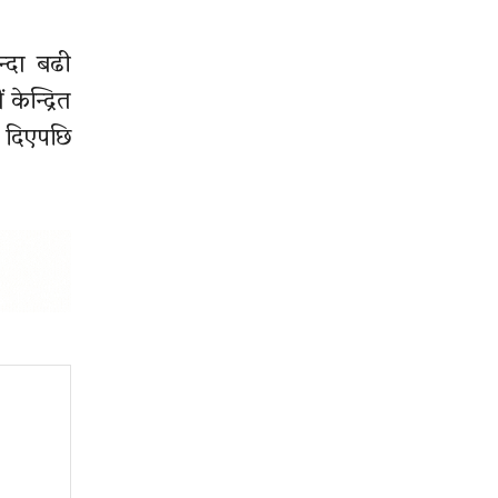
न्दा बढी
ेन्द्रित
 दिएपछि