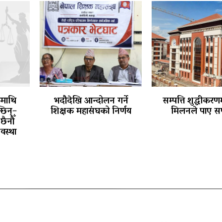
कमाथि
भदौदेखि आन्दोलन गर्ने
सम्पत्ति शुद्धीकरणम
छिन्–
शिक्षक महासंघको निर्णय
मिलनले पाए स
छैनौँ
वस्था