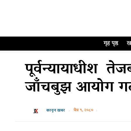
गृह पृष्ठ
ख
पूर्वन्यायाधीश ते
जाँचबुझ आयोग ग
चैत्र ९, २०८०
कानून खबर