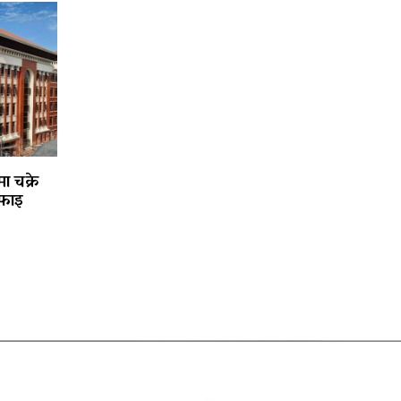
ा चक्रे
फाइ