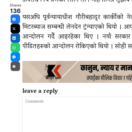
अपराध नियन्त्रणका लागि तीन महिनाभित्र सुझाव
Shares
136
यसअघि पूर्वन्यायाधीश गौरीबहादुर कार्कीको
Facebook
मिटरब्याज सम्बन्धी लेनदेन टुंग्याएको थियो । 
X
आन्दोलन गर्दै आइरहेका थिए । नयाँ सरका
LinkedIn
पीडितहरूको आन्दोलन रोकिएको थियो । सोही
WhatsApp
Messenger
Email
leave a reply