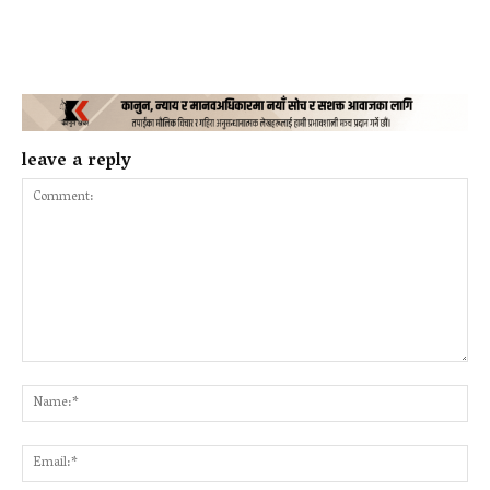
leave a reply
Comment:
Na
Ema