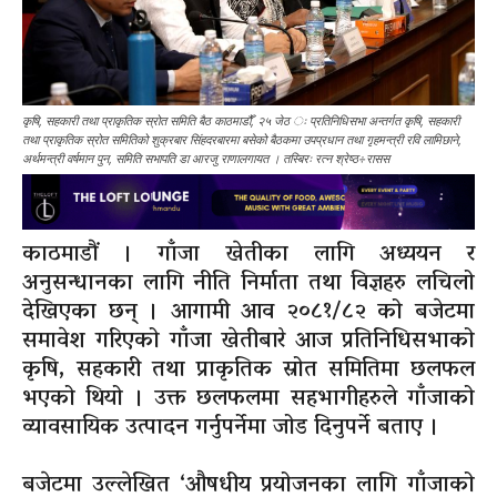
कृषि, सहकारी तथा प्राकृतिक स्रोत समिति बैठ काठमाडौँ, २५ जेठ ः प्रतिनिधिसभा अन्तर्गत कृषि, सहकारी
तथा प्राकृतिक स्रोत समितिको शुक्रबार सिंहदरबारमा बसेको बैठकमा उपप्रधान तथा गृहमन्त्री रवि लामिछाने,
अर्थमन्त्री वर्षमान पुन, समिति सभापति डा आरजु राणालगायत । तस्बिरः रत्न श्रेष्ठ÷रासस
काठमाडौं । गाँजा खेतीका लागि अध्ययन र
अनुसन्धानका लागि नीति निर्माता तथा विज्ञहरु लचिलो
देखिएका छन् । आगामी आव २०८१/८२ को बजेटमा
समावेश गरिएको गाँजा खेतीबारे आज प्रतिनिधिसभाको
कृषि, सहकारी तथा प्राकृतिक स्रोत समितिमा छलफल
भएको थियो । उक्त छलफलमा सहभागीहरुले गाँजाको
व्यावसायिक उत्पादन गर्नुपर्नेमा जोड दिनुपर्ने बताए ।
बजेटमा उल्लेखित ‘औषधीय प्रयोजनका लागि गाँजाको