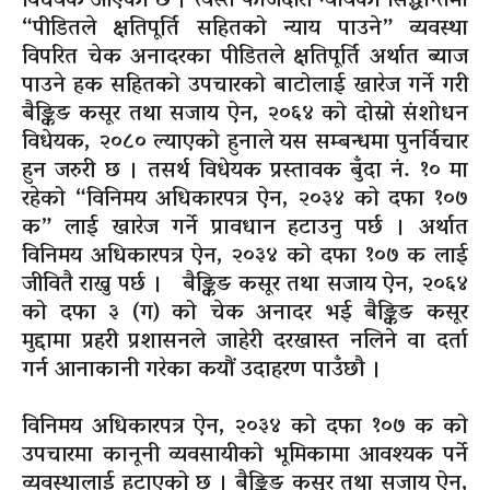
विधेयक आएको छ । त्यस्तै फौजदारी न्यायको सिद्धान्तमा
“पीडितले क्षतिपूर्ति सहितको न्याय पाउने” व्यवस्था
विपरित चेक अनादरका पीडितले क्षतिपूर्ति अर्थात ब्याज
पाउने हक सहितको उपचारको बाटोलाई खारेज गर्ने गरी
बैङ्किङ कसूर तथा सजाय ऐन, २०६४ को दोस्रो संशोधन
विधेयक, २०८० ल्याएको हुनाले यस सम्बन्धमा पुनर्विचार
हुन जरुरी छ । तसर्थ विधेयक प्रस्तावक बुँदा
नं.
१० मा
रहेको “विनिमय अधिकारपत्र ऐन, २०३४ को दफा १०७
क” लाई खारेज गर्ने प्रावधान हटाउनु पर्छ । अर्थात
विनिमय अधिकारपत्र ऐन, २०३४ को दफा १०७ क लाई
जीवितै राख्नु पर्छ । बैङ्किङ कसूर तथा सजाय ऐन, २०६४
को दफा ३
(ग)
को चेक अनादर भई बैङ्किङ कसूर
मुद्दामा प्रहरी प्रशासनले जाहेरी दरखास्त नलिने वा दर्ता
गर्न आनाकानी गरेका कयौं उदाहरण पाउँछौ ।
विनिमय अधिकारपत्र ऐन, २०३४ को दफा १०७ क को
उपचारमा कानूनी व्यवसायीको भूमिकामा आवश्यक पर्ने
व्यवस्थालाई हटाएको छ । बैङ्किङ कसूर तथा सजाय ऐन,