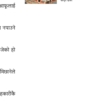
कानून खबर
ो आफूलाई
त नपाउने
ोजेको हो
मिछानेले
सहकारीकै