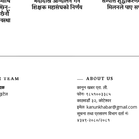
कमाथि
भदौदेखि आन्दोलन गर्ने
सम्पत्ति शुद्धीकरणम
छिन्–
शिक्षक महासंघको निर्णय
मिलनले पाए स
छैनौँ
वस्था
R TEAM
ABOUT US
ादक
कानून खबर प्रा. ली.
ुइटेल
फोनः ९८५१००३३८५
काठमाडौं ३२, कोटेश्वर
इमेलः
kanunkhabar@gmail.com
सूचना तथा प्रसारण विभाग दर्ता नंः
४३४९-२०८०/२०८१