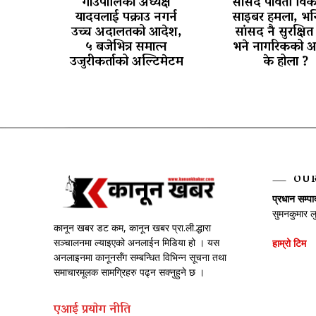
गाउँपालिका अध्यक्ष
सांसद पार्वती वि
यादवलाई पक्राउ नगर्न
साइबर हमला, भन्
उच्च अदालतको आदेश,
सांसद नै सुरक्षित 
५ बजेभित्र समात्न
भने नागरिकको अ
उजुरीकर्ताको अल्टिमेटम
के होला ?
OU
प्रधान सम्प
सुमनकुमार ल
कानून खबर डट कम, कानून खबर प्रा.ली.द्धारा
सञ्चालनमा ल्याइएको अनलाईन मिडिया हो । यस
हाम्रो टिम
अनलाइनमा कानूनसँग सम्बन्धित विभिन्न सूचना तथा
समाचारमूलक सामग्रिहरु पढ्न सक्नुहुने छ ।
एआई प्रयाेग नीति