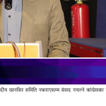
सदीय छानविन समिति नबनाएसम्म संसद नचल्ने कांग्रेसका मह