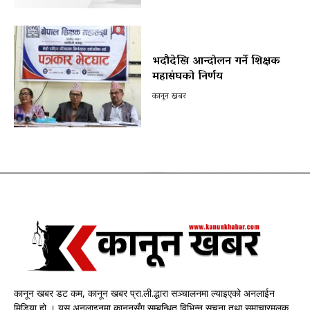
भदौदेखि आन्दोलन गर्ने शिक्षक
महासंघको निर्णय
कानून खबर
कानून खबर डट कम, कानून खबर प्रा.ली.द्धारा सञ्चालनमा ल्याइएको अनलाईन
मिडिया हो । यस अनलाइनमा कानूनसँग सम्बन्धित विभिन्न सूचना तथा समाचारमूलक