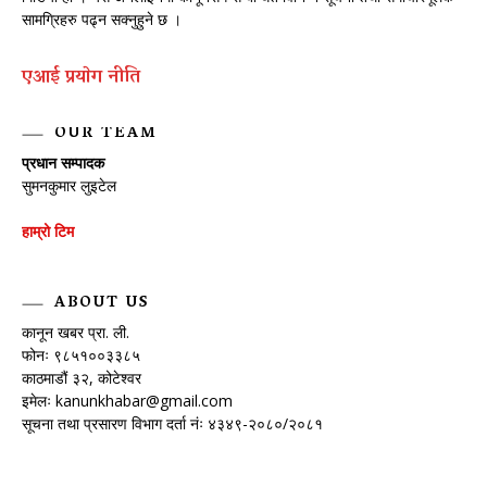
सामग्रिहरु पढ्न सक्नुहुने छ ।
एआई प्रयाेग नीति
OUR TEAM
प्रधान सम्पादक
सुमनकुमार लुइटेल
हाम्रो टिम
ABOUT US
कानून खबर प्रा. ली.
फोनः ९८५१००३३८५
काठमाडौं ३२, कोटेश्वर
इमेलः
kanunkhabar@gmail.com
सूचना तथा प्रसारण विभाग दर्ता नंः ४३४९-२०८०/२०८१