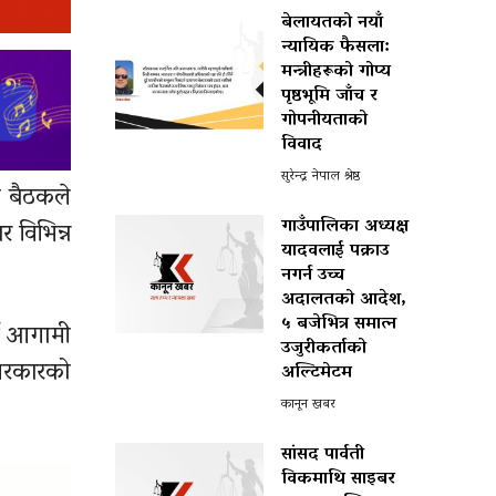
बेलायतको नयाँ
न्यायिक फैसला:
मन्त्रीहरूको गोप्य
पृष्ठभूमि जाँच र
गोपनीयताको
विवाद
सुरेन्द्र नेपाल श्रेष्ठ
ो बैठकले
गाउँपालिका अध्यक्ष
र विभिन्न
यादवलाई पक्राउ
नगर्न उच्च
अदालतको आदेश,
५ बजेभित्र समात्न
्ने आगामी
उजुरीकर्ताको
 सरकारको
अल्टिमेटम
कानून खबर
सांसद पार्वती
विकमाथि साइबर