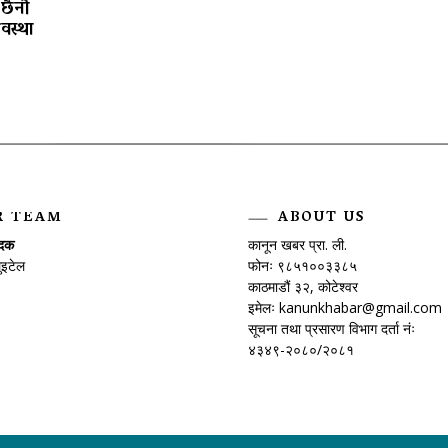
छैनौँ
वस्था
R TEAM
ABOUT US
ादक
कानून खबर प्रा. ली.
ुइटेल
फोनः ९८५१००३३८५
काठमाडौं ३२, कोटेश्वर
इमेलः
kanunkhabar@gmail.com
सूचना तथा प्रसारण विभाग दर्ता नंः
४३४९-२०८०/२०८१