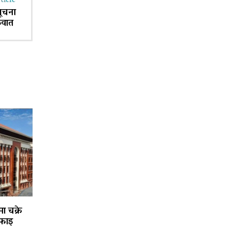
ticle
सूचना
रुवात
ा चक्रे
फाइ