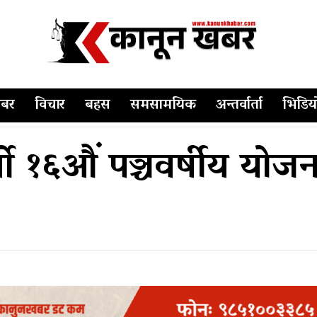
बर
विचार
बहस
समसामयिक
अन्तर्वार्ता
भिडिय
ाे १६औं पञ्चवर्षीय योजन