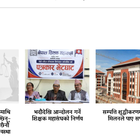
कमाथि
भदौदेखि आन्दोलन गर्ने
सम्पत्ति शुद्धीकरणम
छिन्–
शिक्षक महासंघको निर्णय
मिलनले पाए स
छैनौँ
वस्था