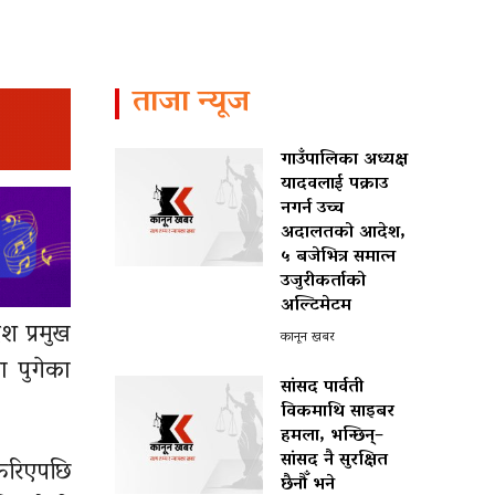
ताजा न्यूज
गाउँपालिका अध्यक्ष
यादवलाई पक्राउ
नगर्न उच्च
अदालतको आदेश,
५ बजेभित्र समात्न
उजुरीकर्ताको
अल्टिमेटम
ेश प्रमुख
कानून खबर
ा पुगेका
सांसद पार्वती
विकमाथि साइबर
हमला, भन्छिन्–
सांसद नै सुरक्षित
फेरिएपछि
छैनौँ भने