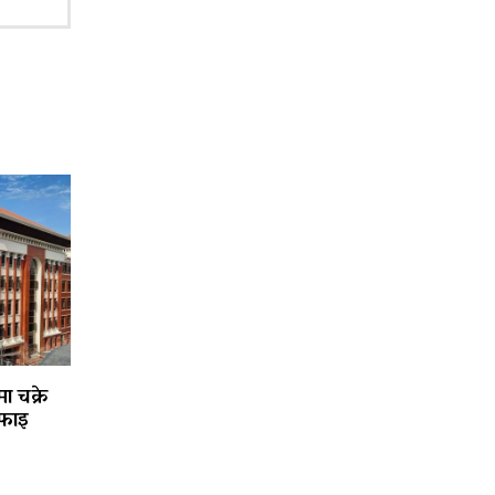
ा चक्रे
फाइ