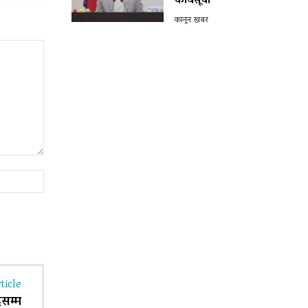
कार्यसूची
कानून खबर
Website:
ticle
दसम्म