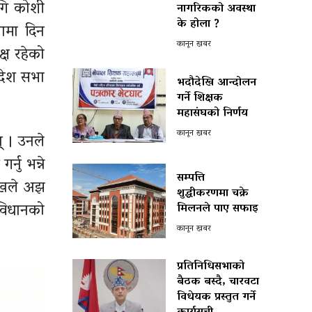
ागि कोशी
नागरिकको अवस्था
के होला ?
नामा दिन
कानून खबर
्ष रहेको
रदेश सभा
भदौदेखि आन्दोलन
गर्ने शिक्षक
महासंघको निर्णय
कानून खबर
् । उनले
्नु भन्ने
सम्पत्ति
मुखले अझ
शुद्धीकरणमा चक्रे
ंविधानको
मिलनले पाए सफाइ
कानून खबर
प्रतिनिधिसभाको
बैठक बस्दै, चारवटा
विधेयक प्रस्तुत गर्ने