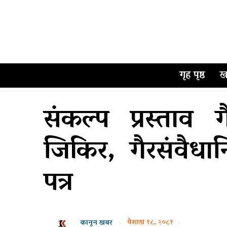
गृह पृष्ठ
ख
संकल्प प्रस्ताव 
जिकिर, गैरसंवैधा
पत्र
बैशाख १८, २०८१
कानून खबर