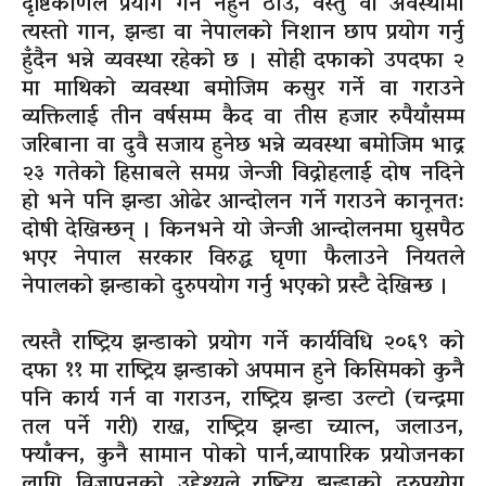
दृष्टिकोणले प्रयोग गर्न नहुने ठाउँ, वस्तु वा अवस्थामा
त्यस्तो गान, झन्डा वा नेपालको निशान छाप प्रयोग गर्नु
हुँदैन भन्ने व्यवस्था रहेको छ । सोही दफाको उपदफा २
मा माथिको व्यवस्था बमोजिम कसुर गर्ने वा गराउने
व्यक्तिलाई तीन वर्षसम्म कैद वा तीस हजार रुपैयाँसम्म
जरिबाना वा दुवै सजाय हुनेछ भन्ने व्यवस्था बमोजिम भाद्र
२३ गतेको हिसाबले समग्र जेन्जी विद्रोहलाई दोष नदिने
हो भने पनि झन्डा ओढेर आन्दोलन गर्ने गराउने कानूनत:
दोषी देखिन्छन् । किनभने यो जेन्जी आन्दोलनमा घुसपैठ
भएर नेपाल सरकार विरुद्ध घृणा फैलाउने नियतले
नेपालको झन्डाको दुरुपयोग गर्नु भएको प्रस्टै देखिन्छ ।
त्यस्तै राष्ट्रिय झन्डाको प्रयोग गर्ने कार्यविधि २०६९ को
दफा ११ मा राष्ट्रिय झन्डाको अपमान हुने किसिमको कुनै
पनि कार्य गर्न वा गराउन, राष्ट्रिय झन्डा उल्टो (चन्द्रमा
तल पर्ने गरी) राख्न, राष्ट्रिय झन्डा च्यात्न, जलाउन,
फ्याँक्न, कुनै सामान पोको पार्न,व्यापारिक प्रयोजनका
लागि विज्ञापनको उद्देश्यले राष्ट्रिय झन्डाको दुरुपयोग