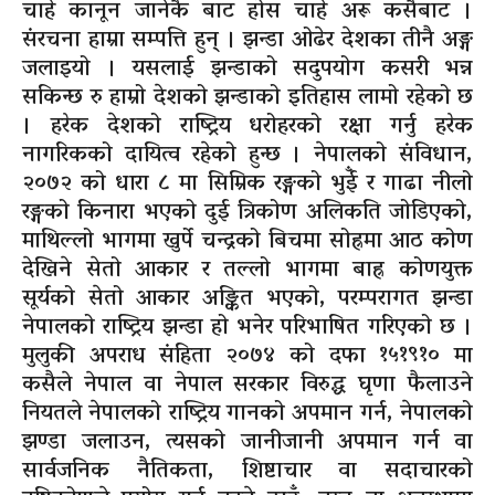
चाहे कानून जानेकै बाट होस चाहे अरू कसैबाट ।
संरचना हाम्रा सम्पत्ति हुन् । झन्डा ओढेर देशका तीनै अङ्ग
जलाइयो । यसलाई झन्डाको सदुपयोग कसरी भन्न
सकिन्छ रु हाम्रो देशको झन्डाको इतिहास लामो रहेको छ
। हरेक देशको राष्ट्रिय धरोहरको रक्षा गर्नु हरेक
नागरिकको दायित्व रहेको हुन्छ । नेपालको संविधान,
२०७२ को धारा ८ मा सिम्रिक रङ्गको भुईँ र गाढा नीलो
रङ्गको किनारा भएको दुई त्रिकोण अलिकति जोडिएको,
माथिल्लो भागमा खुर्पे चन्द्रको बिचमा सोह्रमा आठ कोण
देखिने सेतो आकार र तल्लो भागमा बाह्र कोणयुक्त
सूर्यको सेतो आकार अङ्कित भएको, परम्परागत झन्डा
नेपालको राष्ट्रिय झन्डा हो भनेर परिभाषित गरिएको छ ।
मुलुकी अपराध संहिता २०७४ को दफा १५१९१० मा
कसैले नेपाल वा नेपाल सरकार विरुद्ध घृणा फैलाउने
नियतले नेपालको राष्ट्रिय गानको अपमान गर्न, नेपालको
झण्डा जलाउन, त्यसको जानीजानी अपमान गर्न वा
सार्वजनिक नैतिकता, शिष्टाचार वा सदाचारको