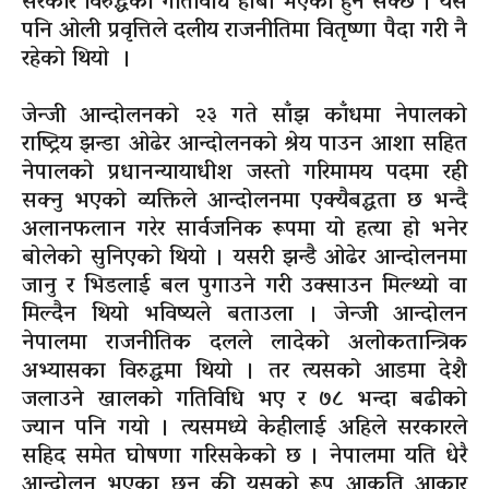
सरकार विरुद्धको गतिविधि हाबी भएको हुन सक्छ । यसै
पनि ओली प्रवृत्तिले दलीय राजनीतिमा वितृष्णा पैदा गरी नै
रहेको थियो ।
जेन्जी आन्दोलनको २३ गते साँझ काँधमा नेपालको
राष्ट्रिय झन्डा ओढेर आन्दोलनको श्रेय पाउन आशा सहित
नेपालको प्रधानन्यायाधीश जस्तो गरिमामय पदमा रही
सक्नु भएको व्यक्तिले आन्दोलनमा एक्यैबद्धता छ भन्दै
अलानफलान गरेर सार्वजनिक रूपमा यो हत्या हो भनेर
बोलेको सुनिएको थियो । यसरी झन्डै ओढेर आन्दोलनमा
जानु र भिडलाई बल पुगाउने गरी उक्साउन मिल्थ्यो वा
मिल्दैन थियो भविष्यले बताउला । जेन्जी आन्दोलन
नेपालमा राजनीतिक दलले लादेको अलोकतान्त्रिक
अभ्यासका विरुद्धमा थियो । तर त्यसको आडमा देशै
जलाउने खालको गतिविधि भए र ७८ भन्दा बढीको
ज्यान पनि गयो । त्यसमध्ये केहीलाई अहिले सरकारले
सहिद समेत घोषणा गरिसकेको छ । नेपालमा यति धेरै
आन्दोलन भएका छन् की यसको रूप आकृति आकार