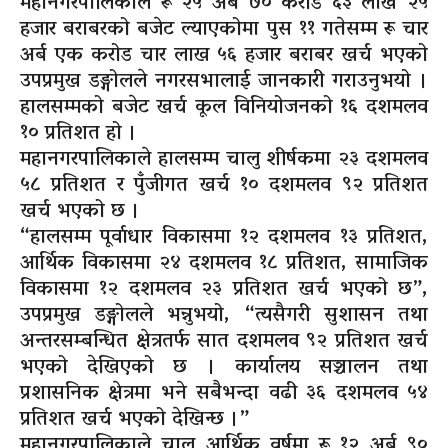
महानगरपालिकाले रू २५ अर्ब ७० करोड ६३ लाख २५
हजार बराबरको बजेट ल्याएकोमा पुस ११ गतेसम्म रू चार
अर्ब एक करोड चार लाख ५६ हजार बराबर खर्च भएको
उपप्रमुख डङ्गोलले नगरसभालाई जानकारी गराउनुभयो ।
हालसम्मको बजेट खर्च कूल विनियोजनको १६ दशमलव
१० प्रतिशत हो ।
महानगरपालिकाले हालसम्म चालु शीर्षकमा २३ दशमलव
५८ प्रतिशत र पुँजीगत खर्च १० दशमलव ९२ प्रतिशत
खर्च भएको छ ।
“हालसम्म पूर्वाधार विकासमा १२ दशमलव १३ प्रतिशत,
आर्थिक विकासमा २४ दशमलव १८ प्रतिशत, सामाजिक
विकासमा १२ दशमलव २३ प्रतिशत खर्च भएको छ”,
उपप्रमुख डङ्गोलले भन्नुभयो, “त्यसैगरी सुशासन तथा
अन्तरसम्बन्धित क्षेत्रतर्फ सात दशमलव ९२ प्रतिशत खर्च
भएको देखिएको छ । कार्यालय सञ्चालन तथा
प्रशासनिक क्षेत्रमा भने सबैभन्दा वढी ३६ दशमलव ५४
प्रतिशत खर्च भएको देखिन्छ ।”
महानगरपालिकाले चालु आर्थिक वर्षमा रू १२ अर्ब ९०