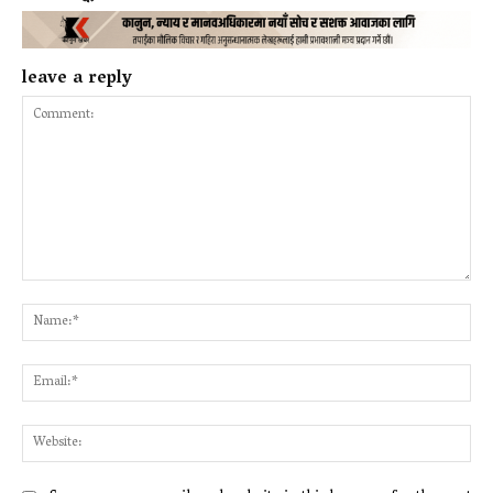
leave a reply
Comment:
Na
Ema
Web