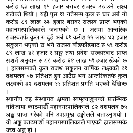
करोड ६३ लाख २५ हजार बराबर राजस्व उठाउने लक्ष्य
राखेको थियो । यही पुस ११ गतेसम्म कुल रू चार अर्ब नौ
करोड ८९ लाख ३६ हजार बराबर राजस्व प्राप्त भएको
महानगरपालिकाले जनाएको छ । जसमा आन्तरिक
राजस्वतर्फ कुल रू दुई अर्ब ६१ करोड ५५ लाख ४३ हजार
सङ्कलन भएको छ भने राजस्व बाँडफाँडबाट रू ५९ करोड
८९ लाख ४१ हजार र सङ्घ तथा प्रदेश सरकारबाट प्राप्त
सशर्त अनुदान रू ८८ करोड ४४ लाख ५१ हजार रहेको छ
। हालसम्मको कुल राजश्व सङ्कलन वार्षिक लक्ष्यको ३१
दशमलव ०७ प्रतिशत हुन आउँछ भने आन्तरिकतर्फ कुल
लक्ष्यको ३२ दशमलव ५५ प्रतिशत प्रगति भएको देखिन्छ
।
स्थानीय तह संस्थागत क्षमता स्वमूल्याङ्कनको प्रारम्भिक
नतिजामा काठमाडौँ महानगरपालिकाले ८२ दशमलव ७५
अङ्क प्राप्त गरेको पनि उपप्रमुख डङ्गोलले बताउनुभयो ।
यो अङ्क काठमाडौँ महानगरपालिकाले पाएको हालसम्मकै
उच्च अङ्क हो ।