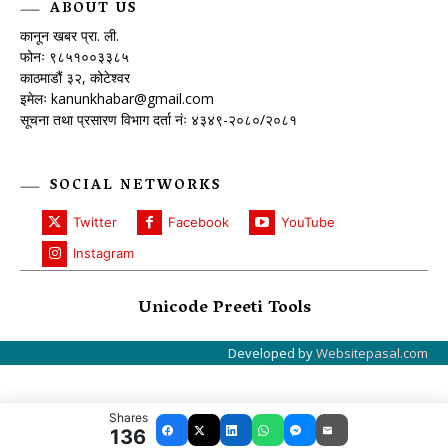
ABOUT US
कानून खबर प्रा. ली.
फोनः ९८५१००३३८५
काठमाडौं ३२, कोटेश्वर
इमेलः
kanunkhabar@gmail.com
सूचना तथा प्रसारण विभाग दर्ता नंः ४३४९-२०८०/२०८१
SOCIAL NETWORKS
Twitter
Facebook
YouTube
Instagram
Unicode Preeti Tools
Developed by
Websitepasal.com
Shares
136
Facebook
X
LinkedIn
WhatsApp
Messenger
Email