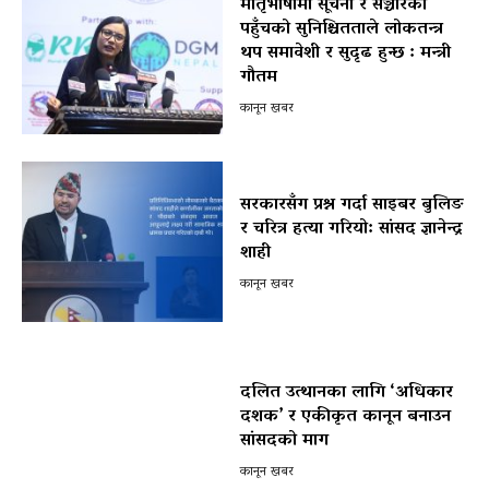
मातृभाषामा सूचना र सञ्चारको
पहुँचको सुनिश्चितताले लोकतन्त्र
थप समावेशी र सुदृढ हुन्छ : मन्त्री
गौतम
कानून खबर
सरकारसँग प्रश्न गर्दा साइबर बुलिङ
र चरित्र हत्या गरियो: सांसद ज्ञानेन्द्र
शाही
कानून खबर
दलित उत्थानका लागि ‘अधिकार
दशक’ र एकीकृत कानून बनाउन
सांसदको माग
कानून खबर