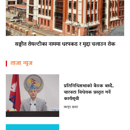
सङ्गीत रोयल्टीका नाममा धरपकड र मुद्दा चलाउन रोक
ताजा न्यूज
प्रतिनिधिसभाको बैठक बस्दै,
चारवटा विधेयक प्रस्तुत गर्ने
कार्यसूची
कानून खबर