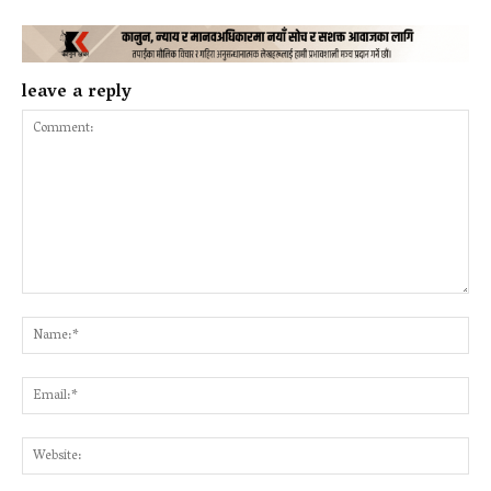
leave a reply
Comment:
Na
Ema
Web