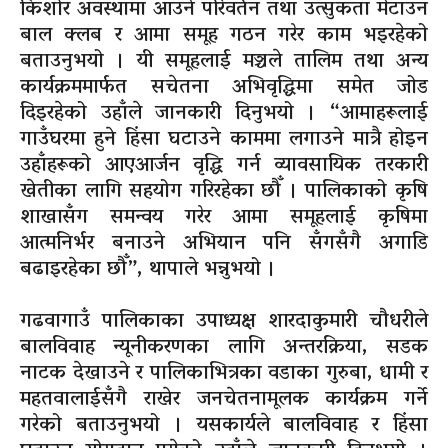
किशोर अवस्थामा आउने परिवर्तन तथा उत्सुकता मेटाउन
बाल क्लब र आमा समूह गठन गरेर काम भइरहेको
बताउनुभयो । यी समूहलाई मञ्चले तालिम तथा अन्य
कार्यक्रममार्फत सचेतना अभिवृद्धिमा समेत जोड
दिइरहेको उहाँले जानकारी दिनुभयो । “आमाहरूलाई
गाउँघरमा हुने हिंसा घटाउने काममा लगाउने मात्रै होइन
उहाँहरूको आएआर्जन वृद्धि गर्न व्यावसायिक तरकारी
खेतीका लागि सहयोग गरिरहेका छौँ । पालिकाको कृषि
शाखासँग समन्वय गरेर आमा समूहलाई कृषिमा
आत्मनिर्भर बनाउने अभियान पनि सँगसँगै अगाडि
बढाइरहेका छौँ”, थापाले भन्नुभयो ।
गढवागाउँ पालिकाका उपाध्यक्ष शारदाकुमारी चौधरीले
बालविवाह न्यूनीकरणका लागि अन्तरक्रिया, सडक
नाटक देखाउने र पालिकाभित्रका वडाका गुरुबा, धामी र
महतवालाईसँगै राखेर जनचेतनामूलक कार्यक्रम गर्ने
गरेको बताउनुभयो । यसकार्यले बालविवाह र हिंसा