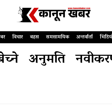
बर
विचार
बहस
समसामयिक
अन्तर्वार्ता
भिडिय
ेच्ने अनुमति नवीकर