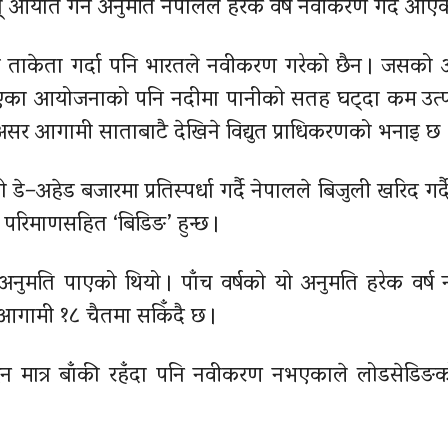
युत् आयात गर्ने अनुमति नेपालले हरेक वर्ष नवीकरण गर्दै आए
ादेखि ताकेता गर्दा पनि भारतले नवीकरण गरेको छैन । जसक
े र भएका आयोजनाको पनि नदीमा पानीको सतह घट्दा कम उत्प
सर आगामी साताबाटै देखिने विद्युत प्राधिकरणको भनाइ छ 
डे–अहेड बजारमा प्रतिस्पर्धा गर्दै नेपालले बिजुली खरिद गर
र परिमाणसहित ‘बिडिङ’ हुन्छ ।
नुमति पाएको थियो । पाँच वर्षको यो अनुमति हरेक वर्
य आगामी १८ चैतमा सकिँदै छ ।
िन मात्र बाँकी रहँदा पनि नवीकरण नभएकाले लोडसेडिङक