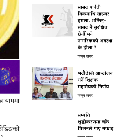
सांसद पार्वती
विकमाथि साइबर
हमला, भन्छिन्–
सांसद नै सुरक्षित
छैनौँ भने
नागरिकको अवस्था
के होला ?
कानून खबर
भदौदेखि आन्दोलन
गर्ने शिक्षक
महासंघको निर्णय
कानून खबर
्खायाममा
सम्पत्ति
शुद्धीकरणमा चक्रे
डसेडिङको
मिलनले पाए सफाइ