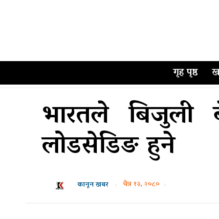
गृह पृष्ठ
ख
भारतले बिजुली ब
लोडसेडिङ हुने
चैत्र १३, २०८०
कानून खबर