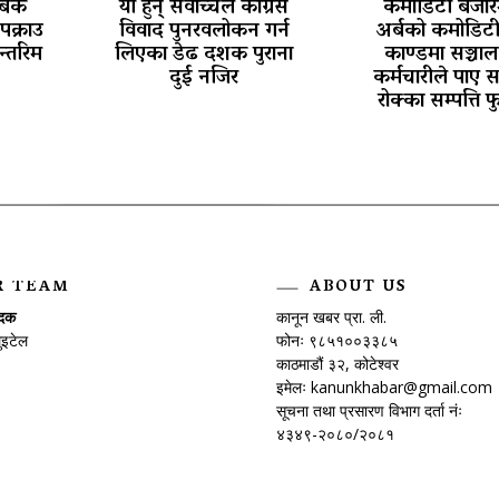
 बैंक
यी हुन् सर्वोच्चले कांग्रेस
कमोडिटी बजार
पक्राउ
विवाद पुनरवलोकन गर्न
अर्बको कमोडिट
न्तरिम
लिएका डेढ दशक पुराना
काण्डमा सञ्चा
दुई नजिर
कर्मचारीले पाए 
रोक्का सम्पत्ति फ
R TEAM
ABOUT US
ादक
कानून खबर प्रा. ली.
ुइटेल
फोनः ९८५१००३३८५
काठमाडौं ३२, कोटेश्वर
इमेलः
kanunkhabar@gmail.com
सूचना तथा प्रसारण विभाग दर्ता नंः
४३४९-२०८०/२०८१