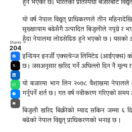
हुने भएको छ। भारतको प्रतिस्पर्धी बजारबाट विद्
यो वर्ष नेपाल विद्युत् प्राधिकरणले तीन महिन
सुख्खायाम बढेसँगै उत्पादित बिजुलीले नपुग्न
हुँदा नेपालमा लोडसेडिङ हुने भएको छ । यसको अ
Shares
204
इन्डियन इनर्जी एक्सचेन्ज लिमिटेड (आईएक्स) को 
Facebook
छ । जसअनुसार खरिद गर्ने अघिल्लो दिन नै मूल्य 
X
LinkedIn
यो बजारमा भाग लिन २०७८ वैशाखमा नेपालले अ
WhatsApp
गर्नुपर्ने शर्त छ । गत वर्ष नवीकरण गरिएको सम
Messenger
Email
बिजुली खरिद बिक्रीको म्याद सकिन जम्मा ६ द
बढेको नेपाल विद्युत् प्राधिकरणको भनाइ छ ।