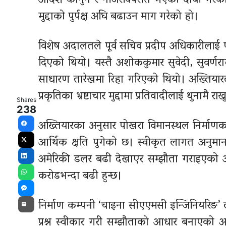
आदेश कानुन र नजिरविपरीत भएको दाबी गरेको 
मुद्दाको पुर्पक्ष अघि बढाउन माग गरेको हो।
विशेष अदालतले पूर्व सचिव प्रदीप अधिकारीलाई प
दिएको थियो। यस्तै अशोककुमार सुवेदी, सुवर्णर
साधारण तारेखमा रिहा गरिएको थियो। अख्तिया
प्रकृतिका भ्रष्टाचार मुद्दामा प्रतिवादीलाई थुनामै राख
Shares
238
अख्तियारका अनुसार पोखरा विमानस्थल निर्माणक
Facebook
आर्थिक क्षति पुगेको छ। स्वीकृत लागत अनु
X
अमेरिकी डलर बढी देखाएर सम्झौता गराइएको आ
LinkedIn
करोडभन्दा बढी हुन्छ।
WhatsApp
Messenger
निर्माण कम्पनी ‘चाइना सीएएमसी इन्जिनियरिङ’ ले
Email
प्रश्न स्वीकार गरी सम्झौताको आधार बनाएको अ