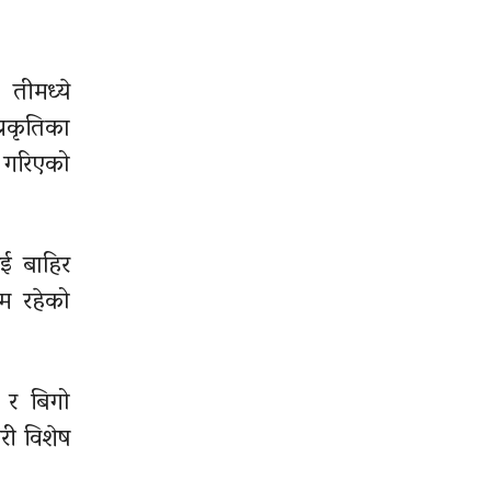
 तीमध्ये
रकृतिका
ा गरिएको
ाई बाहिर
िम रहेको
 र बिगो
री विशेष