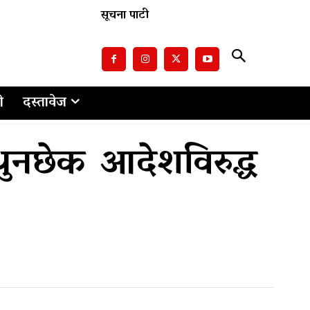
सूचना पाटी
ो
दस्तावेज
 थुनछेक आदेशविरुद्ध