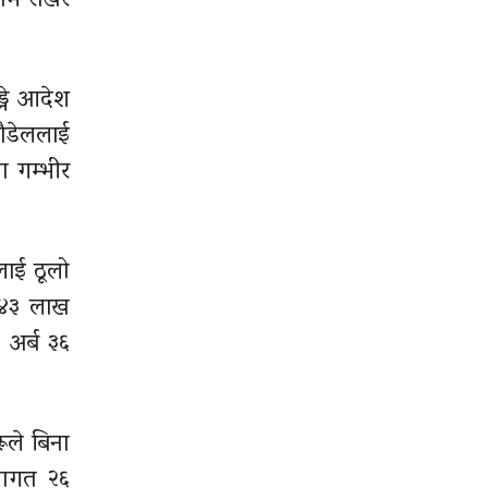
मै राखेर
्ने आदेश
पौडेललाई
ा गम्भीर
लाई ठूलो
 ४३ लाख
अर्ब ३६
ूले बिना
 लागत २६