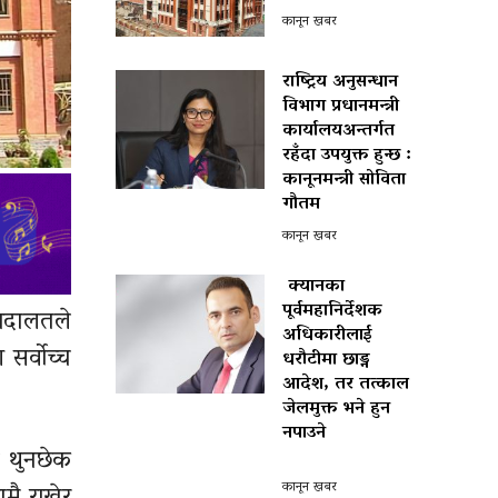
कानून खबर
राष्ट्रिय अनुसन्धान
विभाग प्रधानमन्त्री
कार्यालयअन्तर्गत
रहँदा उपयुक्त हुन्छ :
कानूनमन्त्री सोविता
गौतम
कानून खबर
क्यानका
पूर्वमहानिर्देशक
 अदालतले
अधिकारीलाई
सर्वोच्च
धरौटीमा छाड्न
आदेश, तर तत्काल
जेलमुक्त भने हुन
नपाउने
ो थुनछेक
पोखरा विमानस्थल राजस्व
घोटाला प्रकरण :
कानून खबर