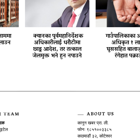
नाममा
क्यानका पूर्वमहानिर्देशक
गाउँपालिकाका 
चलाउन
अधिकारीलाई धरौटीमा
अधिकृत १ ल
छाड्न आदेश, तर तत्काल
घुससहित बालाज
जेलमुक्त भने हुन नपाउने
रंगेहात पक्रा
पोखरा विमानस्थल राजस्व घोटाला प्रकरण
:
R TEAM
ABOUT US
ादक
कानून खबर प्रा. ली.
ुइटेल
फोनः ९८५१००३३८५
काठमाडौं ३२, कोटेश्वर