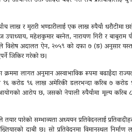
छ। आयोगले उक्त आदेश बदर गरी सबै प्रतिवादीलाई थुना
ाँच लाख र मुरारी भण्डारीलाई एक लाख रुपैयाँ धरौटीमा छाड
ाज उपाध्याय, महेशकुमार बस्नेत, नारायण गिरी र बाबुराम 
रले विशेष अदालत ऐन, २०५९ को दफा ७ (ङ) अनुसार यस्त
्नुपर्ने जिकिर गरेको छ।
ा क्रममा लागत अनुमान अस्वाभाविक रूपमा बढाइँदा राज्य
मान १६ करोड ९६ लाख अमेरिकी डलरभन्दा करिब ७ करोड
योगको आरोप छ, जसको नेपाली रुपैयाँमा मूल्य करिब ८ 
 तयार पारेको सम्भाव्यता अध्ययन प्रतिवेदनलाई प्रतिवादीहर
ख्तियारको दाबी छ। सो प्रतिवेदनमा विमानस्थल निर्माण