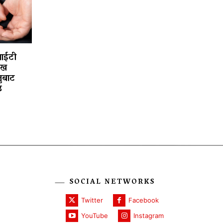
आईटी
ाख
ुबाट
उ
SOCIAL NETWORKS
Twitter
Facebook
YouTube
Instagram