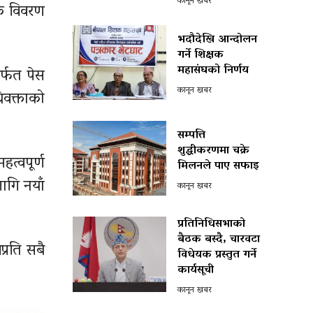
कानून खबर
रक विवरण
भदौदेखि आन्दोलन
गर्ने शिक्षक
महासंघको निर्णय
र्फत पेस
कानून खबर
िवक्ताको
सम्पत्ति
शुद्धीकरणमा चक्रे
हत्वपूर्ण
मिलनले पाए सफाइ
ागि नयाँ
कानून खबर
प्रतिनिधिसभाको
बैठक बस्दै, चारवटा
्रति सबै
विधेयक प्रस्तुत गर्ने
कार्यसूची
कानून खबर