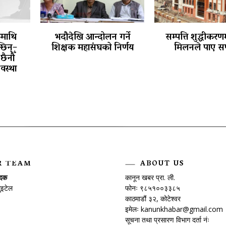
कमाथि
भदौदेखि आन्दोलन गर्ने
सम्पत्ति शुद्धीकरणम
छिन्–
शिक्षक महासंघको निर्णय
मिलनले पाए स
छैनौँ
वस्था
R TEAM
ABOUT US
ादक
कानून खबर प्रा. ली.
ुइटेल
फोनः ९८५१००३३८५
काठमाडौं ३२, कोटेश्वर
इमेलः
kanunkhabar@gmail.com
सूचना तथा प्रसारण विभाग दर्ता नंः