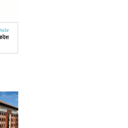
ticle
 आदेश