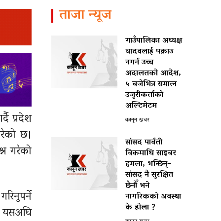
ताजा न्यूज
गाउँपालिका अध्यक्ष
यादवलाई पक्राउ
नगर्न उच्च
अदालतको आदेश,
५ बजेभित्र समात्न
उजुरीकर्ताको
अल्टिमेटम
ै प्रदेश
कानून खबर
ारेको छ।
सांसद पार्वती
्न गरेको
विकमाथि साइबर
हमला, भन्छिन्–
सांसद नै सुरक्षित
छैनौँ भने
रिनुपर्ने
नागरिकको अवस्था
के होला ?
ले यसअघि