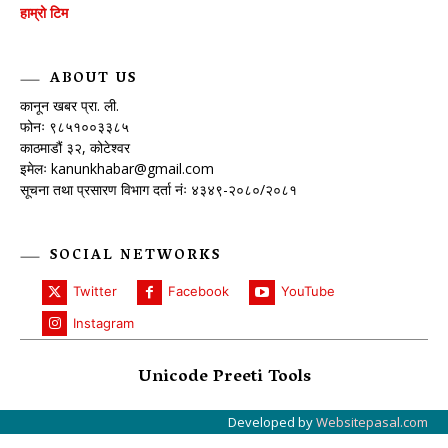
हाम्रो टिम
ABOUT US
कानून खबर प्रा. ली.
फोनः ९८५१००३३८५
काठमाडौं ३२, कोटेश्वर
इमेलः
kanunkhabar@gmail.com
सूचना तथा प्रसारण विभाग दर्ता नंः ४३४९-२०८०/२०८१
SOCIAL NETWORKS
Twitter
Facebook
YouTube
Instagram
Unicode Preeti Tools
Developed by
Websitepasal.com