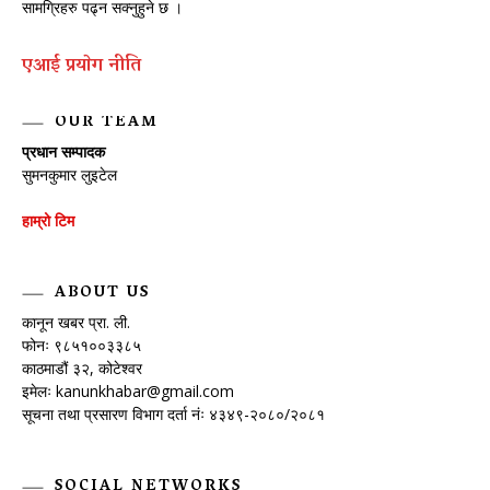
सामग्रिहरु पढ्न सक्नुहुने छ ।
एआई प्रयाेग नीति
OUR TEAM
प्रधान सम्पादक
सुमनकुमार लुइटेल
हाम्रो टिम
ABOUT US
कानून खबर प्रा. ली.
फोनः ९८५१००३३८५
काठमाडौं ३२, कोटेश्वर
इमेलः
kanunkhabar@gmail.com
सूचना तथा प्रसारण विभाग दर्ता नंः ४३४९-२०८०/२०८१
SOCIAL NETWORKS