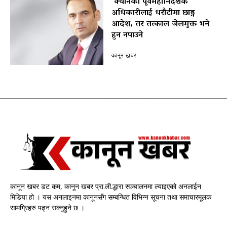
क्यानका पूर्वमहानिर्देशक
अधिकारीलाई धरौटीमा छाड्न
आदेश, तर तत्काल जेलमुक्त भने
हुन नपाउने
पोखरा विमानस्थल राजस्व घोटाला प्रकरण :
कानून खबर
कानून खबर डट कम, कानून खबर प्रा.ली.द्धारा सञ्चालनमा ल्याइएको अनलाईन
मिडिया हो । यस अनलाइनमा कानूनसँग सम्बन्धित विभिन्न सूचना तथा समाचारमूलक
सामग्रिहरु पढ्न सक्नुहुने छ ।