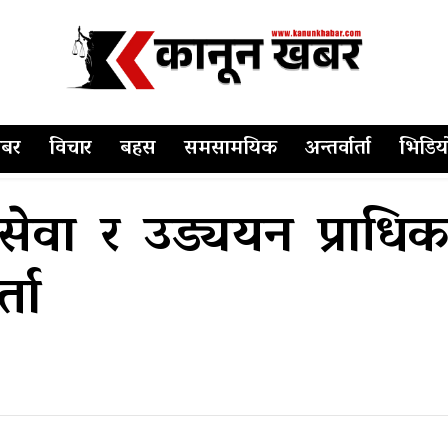
बर
विचार
बहस
समसामयिक
अन्तर्वार्ता
भिडिय
ेवा र उड्ययन प्राधिकरणस
्ता