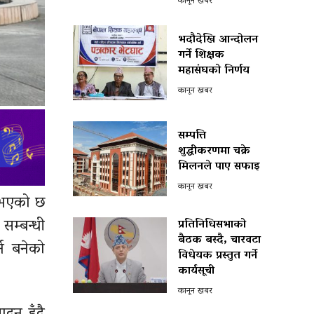
कानून खबर
भदौदेखि आन्दोलन
गर्ने शिक्षक
महासंघको निर्णय
कानून खबर
सम्पत्ति
शुद्धीकरणमा चक्रे
मिलनले पाए सफाइ
कानून खबर
ा भएको छ
सम्बन्धी
प्रतिनिधिसभाको
बैठक बस्दै, चारवटा
्न बनेको
विधेयक प्रस्तुत गर्ने
कार्यसूची
कानून खबर