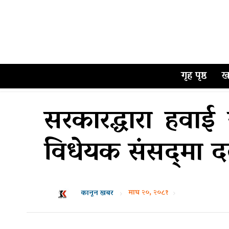
गृह पृष्ठ
ख
सरकारद्धारा हवाई स
विधेयक संसद्‌मा दर
माघ २०, २०८१
कानून खबर