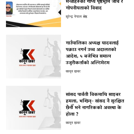
मन्त्रीहरूको गोप्य पृष्ठभूमि जाँच र
गोपनीयताको विवाद
सुरेन्द्र नेपाल श्रेष्ठ
गाउँपालिका अध्यक्ष यादवलाई
पक्राउ नगर्न उच्च अदालतको
आदेश, ५ बजेभित्र समात्न
उजुरीकर्ताको अल्टिमेटम
कानून खबर
सांसद पार्वती विकमाथि साइबर
हमला, भन्छिन्– सांसद नै सुरक्षित
छैनौँ भने नागरिकको अवस्था के
होला ?
कानून खबर