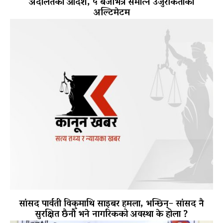
अदालतको आदेश, ५ बजेभित्र समात्न उजुरीकर्ताको
अल्टिमेटम
सांसद पार्वती विकमाथि साइबर हमला, भन्छिन्– सांसद नै
सुरक्षित छैनौँ भने नागरिकको अवस्था के होला ?