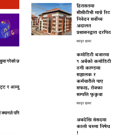
हिरासतमा
सीसीटीभी माग्ने रिट
निवेदन सर्वोच्च
अदालत
प्रशासनद्वारा दरपिठ
कानून खबर
कमोडिटी बजारमा
९ अर्बको कमोडिटी
कुवा गरेको छ
ठगी काण्डमा
सञ्चालक र
कर्मचारीले पाए
सफाइ, रोक्का
भट्ट र अञ्जु
सम्पत्ति फुकुवा
कानून खबर
ै क्यानले पनि
अबदेखि संसदमा
कालो चश्मा निषेध
!