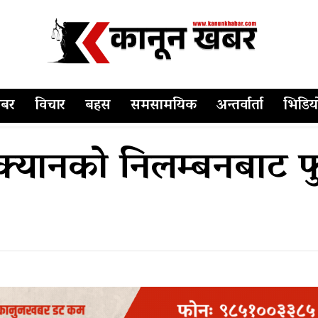
बर
विचार
बहस
समसामयिक
अन्तर्वार्ता
भिडिय
 क्यानको निलम्बनबाट फ