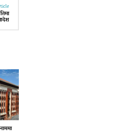
ticle
तिमा
 आदेश
 नाममा