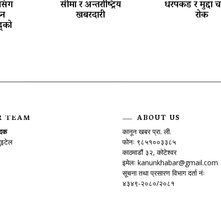
थासँग
सीमा र अन्तर्राष्ट्रिय
धरपकड र मुद्दा 
्न
खबरदारी
रोक
्को
R TEAM
ABOUT US
ादक
कानून खबर प्रा. ली.
ुइटेल
फोनः ९८५१००३३८५
काठमाडौं ३२, कोटेश्वर
इमेलः
kanunkhabar@gmail.com
सूचना तथा प्रसारण विभाग दर्ता नंः
४३४९-२०८०/२०८१