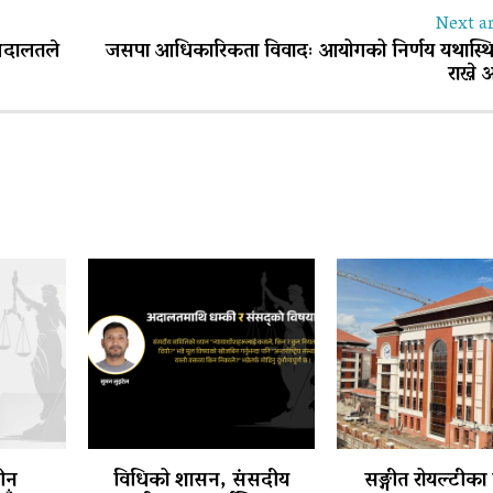
Next ar
अदालतले
जसपा आधिकारिकता विवादः आयोगको निर्णय यथास्थि
राख्ने
तीन
विधिको शासन, संसदीय
सङ्गीत रोयल्टीका