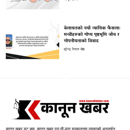
बेलायतको नयाँ न्यायिक फैसला:
मन्त्रीहरूको गोप्य पृष्ठभूमि जाँच र
गोपनीयताको विवाद
सुरेन्द्र नेपाल श्रेष्ठ
कानून खबर डट कम, कानून खबर प्रा.ली.द्धारा सञ्चालनमा ल्याइएको अनलाईन