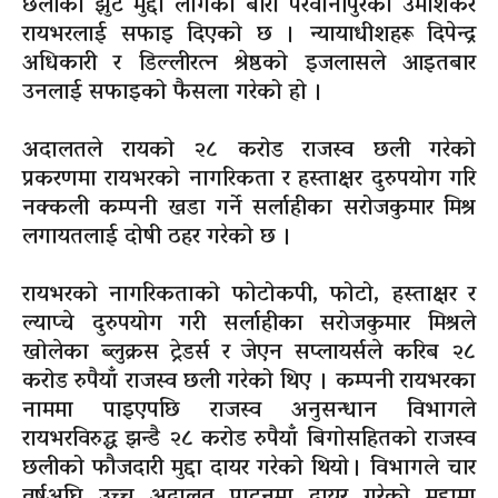
छलीको झुट मुद्दा लागेका बारा परवानीपुरका उमाशंकर
रायभरलाई सफाइ दिएको छ । न्यायाधीशहरू दिपेन्द्र
अधिकारी र डिल्लीरत्न श्रेष्ठको इजलासले आइतबार
उनलाई सफाइको फैसला गरेको हो ।
अदालतले रायको २८ करोड राजस्व छली गरेको
प्रकरणमा रायभरको नागरिकता र हस्ताक्षर दुरुपयोग गरि
नक्कली कम्पनी खडा गर्ने सर्लाहीका सरोजकुमार मिश्र
लगायतलाई दोषी ठहर गरेको छ ।
रायभरको नागरिकताको फोटोकपी, फोटो, हस्ताक्षर र
ल्याप्चे दुरुपयोग गरी सर्लाहीका सरोजकुमार मिश्रले
खोलेका ब्लुक्रस ट्रेडर्स र जेएन सप्लायर्सले करिब २८
करोड रुपैयाँ राजस्व छली गरेको थिए । कम्पनी रायभरका
नाममा पाइएपछि राजस्व अनुसन्धान विभागले
रायभरविरुद्ध झन्डै २८ करोड रुपैयाँ बिगोसहितको राजस्व
छलीको फौजदारी मुद्दा दायर गरेको थियो । विभागले चार
वर्षअघि उच्च अदालत पाटनमा दायर गरेको मुद्दामा