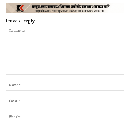
leave a reply
Comment:
Na
Ema
Web