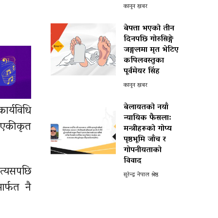
कानून खबर
बेपत्ता भएको तीन
दिनपछि गोरुसिङ्गे
जङ्गलमा मृत भेटिए
कपिलवस्तुका
पूर्वमेयर सिंह
कानून खबर
बेलायतको नयाँ
ार्यविधि
न्यायिक फैसला:
 एकीकृत
मन्त्रीहरूको गोप्य
पृष्ठभूमि जाँच र
गोपनीयताको
विवाद
 त्यसपछि
सुरेन्द्र नेपाल श्रेष्ठ
ार्फत नै