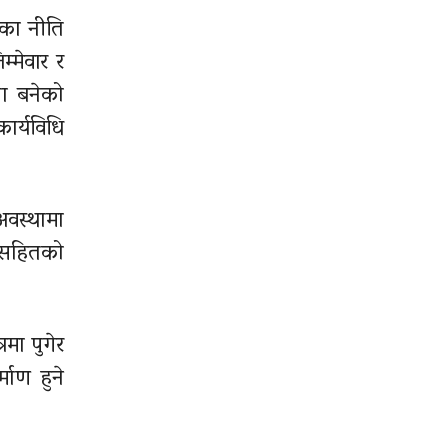
णका नीति
्मेवार र
ला बनेको
ार्यविधि
अवस्थामा
थासहितको
रमा पुगेर
ाण हुने