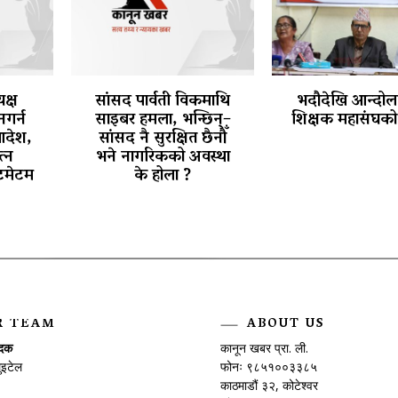
क्ष
सांसद पार्वती विकमाथि
भदौदेखि आन्दोलन
नगर्न
साइबर हमला, भन्छिन्–
शिक्षक महासंघको 
आदेश,
सांसद नै सुरक्षित छैनौँ
त्न
भने नागरिकको अवस्था
टिमेटम
के होला ?
R TEAM
ABOUT US
ादक
कानून खबर प्रा. ली.
ुइटेल
फोनः ९८५१००३३८५
काठमाडौं ३२, कोटेश्वर