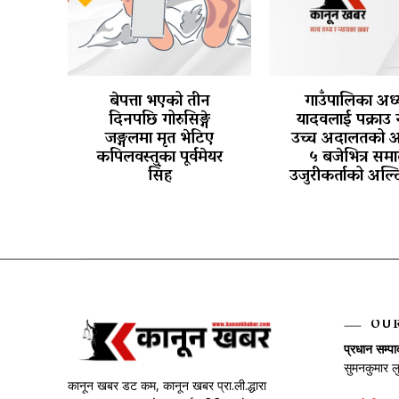
बेपत्ता भएको तीन
गाउँपालिका अध्य
दिनपछि गोरुसिङ्गे
यादवलाई पक्राउ 
जङ्गलमा मृत भेटिए
उच्च अदालतको 
कपिलवस्तुका पूर्वमेयर
५ बजेभित्र समा
सिंह
उजुरीकर्ताको अल्
OU
प्रधान सम्प
सुमनकुमार ल
कानून खबर डट कम, कानून खबर प्रा.ली.द्धारा