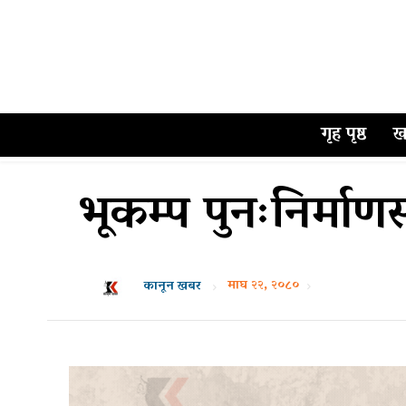
गृह पृष्ठ
ख
भूकम्प पुनःनिर्माण
माघ २२, २०८०
कानून खबर