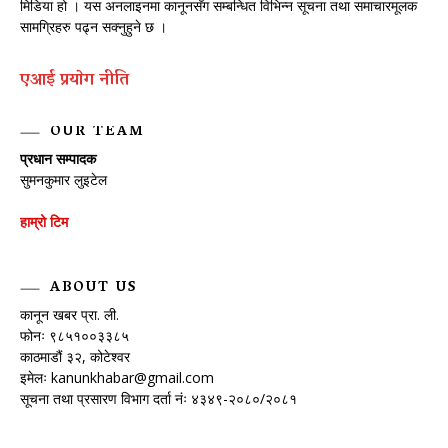
मिडिया हो । यस अनलाइनमा कानूनसँग सम्बन्धित विभिन्न सूचना तथा समाचारमूलक
सामग्रिहरु पढ्न सक्नुहुने छ ।
एआई प्रयाेग नीति
OUR TEAM
प्रधान सम्पादक
सुमनकुमार लुइटेल
हाम्रो टिम
ABOUT US
कानून खबर प्रा. ली.
फोनः ९८५१००३३८५
काठमाडौं ३२, कोटेश्वर
इमेलः
kanunkhabar@gmail.com
सूचना तथा प्रसारण विभाग दर्ता नंः ४३४९-२०८०/२०८१