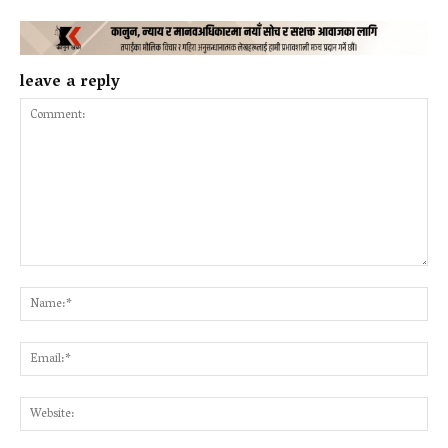
leave a reply
Comment:
Na
Ema
Web