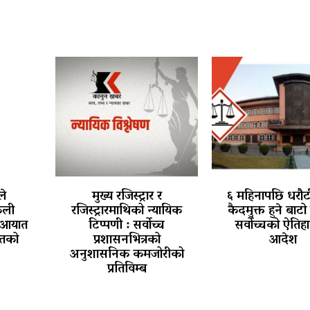
ले
मुख्य रजिस्ट्रार र
६ महिनापछि धरौट
कली
रजिस्ट्रारमाथिको न्यायिक
कैदमुक्त हुने बाटो 
ो आयात
टिप्पणी : सर्वोच्च
सर्वोच्चको ऐति
लतको
प्रशासनभित्रको
आदेश
अनुशासनिक कमजोरीको
प्रतिविम्ब