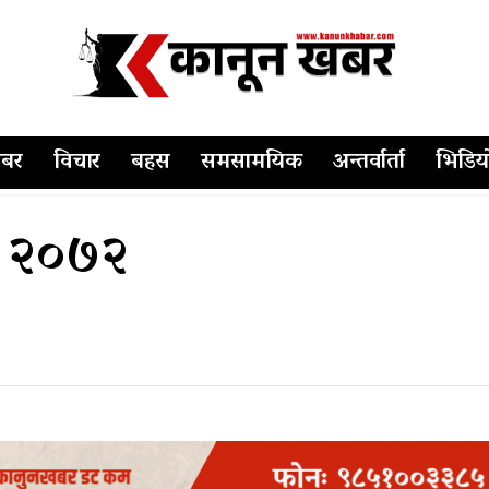
बर
विचार
बहस
समसामयिक
अन्तर्वार्ता
भिडिय
, २०७२