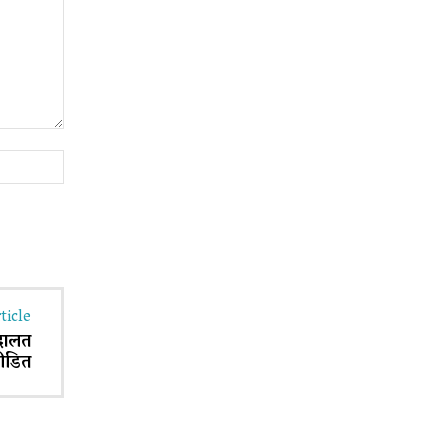
Website:
ticle
अदालत
पीडित