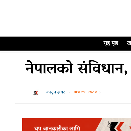
गृह पृष्ठ
ख
नेपालको संविधान
माघ १४, २०८०
कानून खबर