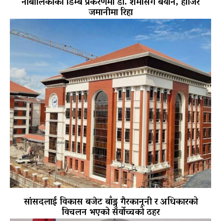
नाबालिकाको डिम्ब प्रकरणमा डा. शर्मासँग बयान, हाजिर
जमानीमा रिहा
सांसदलाई विकास बजेट बाँड्नु गैरकानूनी र अधिकारको
विचलन भएको सर्वोच्चको ठहर