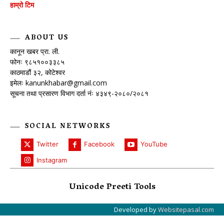
हाम्रो टिम
ABOUT US
कानून खबर प्रा. ली.
फोनः ९८५१००३३८५
काठमाडौं ३२, कोटेश्वर
इमेलः
kanunkhabar@gmail.com
सूचना तथा प्रसारण विभाग दर्ता नंः ४३४९-२०८०/२०८१
SOCIAL NETWORKS
Twitter
Facebook
YouTube
Instagram
Unicode Preeti Tools
Developed by
Websitepasal.com