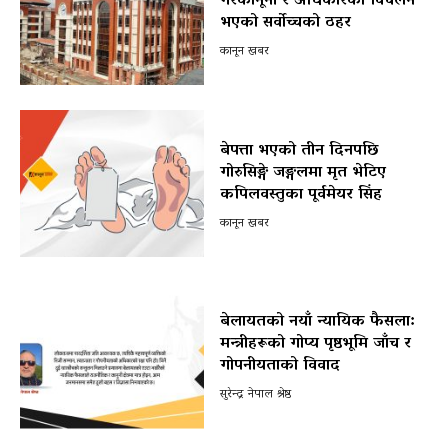
गैरकानूनी र अधिकारको विचलन
भएको सर्वोच्चको ठहर
कानून खबर
बेपत्ता भएको तीन दिनपछि
गोरुसिङ्गे जङ्गलमा मृत भेटिए
कपिलवस्तुका पूर्वमेयर सिंह
कानून खबर
बेलायतको नयाँ न्यायिक फैसला:
मन्त्रीहरूको गोप्य पृष्ठभूमि जाँच र
गोपनीयताको विवाद
सुरेन्द्र नेपाल श्रेष्ठ