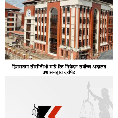
हिरासतमा सीसीटीभी माग्ने रिट निवेदन सर्वोच्च अदालत
प्रशासनद्वारा दरपिठ