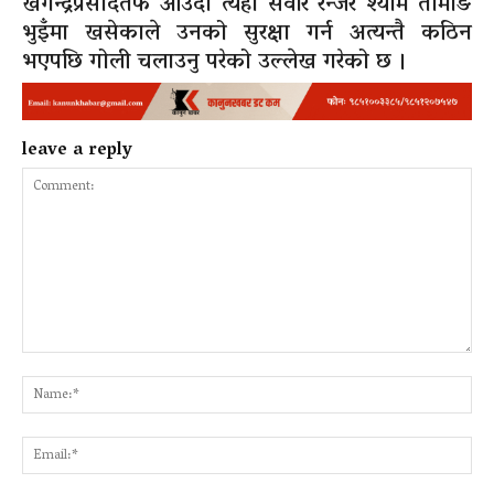
खगेन्द्रप्रसादतर्फ आउँदा त्यहाँ सवार रेन्जर श्याम तामाङ
भुइँमा खसेकाले उनको सुरक्षा गर्न अत्यन्तै कठिन
भएपछि गोली चलाउनु परेको उल्लेख गरेको छ ।
leave a reply
Comment:
Na
Ema