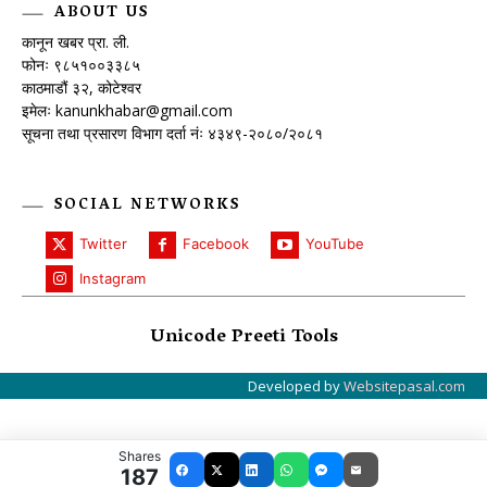
ABOUT US
कानून खबर प्रा. ली.
फोनः ९८५१००३३८५
काठमाडौं ३२, कोटेश्वर
इमेलः
kanunkhabar@gmail.com
सूचना तथा प्रसारण विभाग दर्ता नंः ४३४९-२०८०/२०८१
SOCIAL NETWORKS
Twitter
Facebook
YouTube
Instagram
Unicode Preeti Tools
Developed by
Websitepasal.com
Shares
187
Facebook
X
LinkedIn
WhatsApp
Messenger
Email