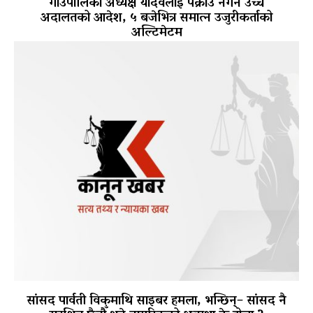
गाउँपालिका अध्यक्ष यादवलाई पक्राउ नगर्न उच्च
अदालतको आदेश, ५ बजेभित्र समात्न उजुरीकर्ताको
अल्टिमेटम
सांसद पार्वती विकमाथि साइबर हमला, भन्छिन्– सांसद नै