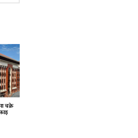
ा चक्रे
फाइ