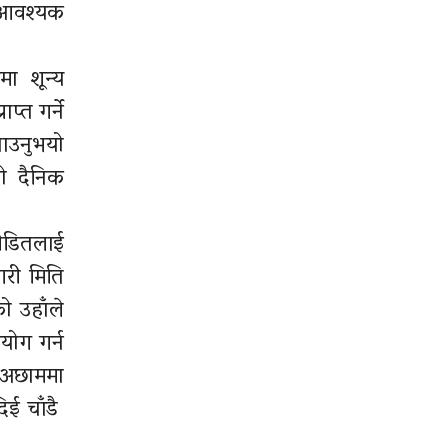
स आवश्यक
मा शून्य
प्त गर्ने
ताउनुभयो
ो दैनिक
पीडितलाई
गरी मिति
ो उहाँले
योग गर्न
य अछाममा
िई चाँडै