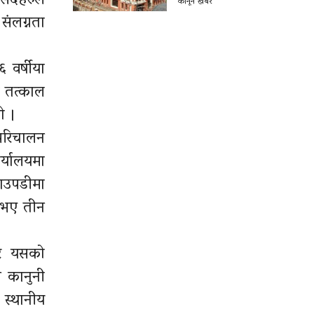
सदहरुले
कानून खबर
संलग्नता
वर्षीया
े तत्काल
ो ।
 परिचालन
र्यालयमा
छाउपडीमा
र भए तीन
 र यसको
 कानुनी
, स्थानीय