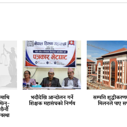
कमाथि
भदौदेखि आन्दोलन गर्ने
सम्पत्ति शुद्धीकरणम
छिन्–
शिक्षक महासंघको निर्णय
मिलनले पाए स
छैनौँ
वस्था