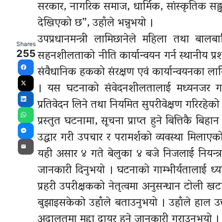
सरकार, नागरिक समाज, धार्मिक, सांस्कृतिक सङ्
देखिएको छ”, उहाँले भन्नुभयो ।
उपप्रधानमन्त्री लामिछानेले महिला तथा बालबा
Shares
सहनशीलताको नीति कार्यान्वयन गर्न स्थानीय प्रशासन
255
संवैधानिक हकको संरक्षण एवं कार्यान्वयनका ला
Facebook
। यस घटनाको संवेदनशीलतालाई मध्यनजर गरी 
X
प्रतिवेदन लिने तथा नियमित सुपरीवेक्षण गरिरहेक
LinkedIn
प्रस्तुत घटनामा, सूचना प्राप्त हुने बित्तिकै ब
WhatsApp
उद्धार गरी उपचार र परामर्शको व्यवस्था मिलाए
Messenger
यही असार ४ गते बेलुका ४ बजे निजलाई नियन्त्र
Email
जानकारी दिनुभयो । घटनाको गाम्भीर्यतालाई ध्या
प्रहरी उपरीक्षकको नेतृत्वमा अनुसन्धान टोली ख
बुझाइसकेको उहाँले बताउनुभयो । उहाँले हाल उक
अदालतमा मुद्दा दायर हुने जानकारी गराउनुभयो ।