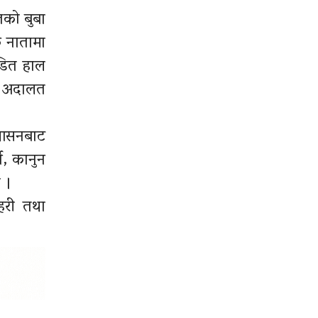
तको बुबा
क नातामा
डित हाल
ला अदालत
रशासनबाट
ने, कानुन
 ।
रहरी तथा