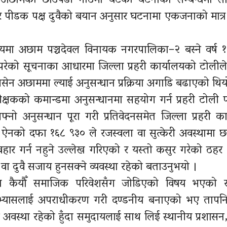
 अछामको छाउपडी गोठमा घटेको घटनाका सम्बन्धमा सां
त र पीडक पक्ष दुवैको बयान अनुसार घटनामा एकजनाको मात्र 
ा अछाम पञ्चदेवल विनायक नगरपालिका–२ बस्ने वर्ष १६ 
रेको सूचनाका आधारमा जिल्ला प्रहरी कार्यालयको टोलील
सेन अछाममा ल्याई अनुसन्धान प्रक्रिया अगाडि बढाएको थिय
 उपरीक्षकको कमान्डमा अनुसन्धानमा सहयोग गर्न प्रहरी टोली
्नो अनुसन्धान पूरा गरी प्रतिवेदनसमेत जिल्ला प्रहरी का
 ऐनको दफा १६८ ९३० ले रजस्वला वा सुत्केरी अवस्थामा 
्यवहार गर्न नहुने उल्लेख गरिएको र यस्तो कसुर गरेको ठह
 वा दुवै सजाय हुनसक्ने व्यवस्था रहेको बताउनुभयो ।
ायत कैयौँ समाजिक परिवेशसँग जोडिएको विषय भएको
 अभ्यासलाई अपराधीकरण गरी दण्डनीय बनाएको भए तापनि
सक्ने अवस्था रहेको हुँदा समुदायलाई साथ लिई स्थानीय प्रशासन