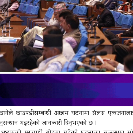
मिछानेले छाउपडीसम्बन्धी अछाम घटनामा संलग्न एकजनाला
नुसन्धान भइरहेको जानकारी दिनुभएको छ ।