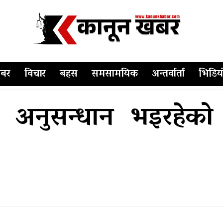
बर
विचार
बहस
समसामयिक
अन्तर्वार्ता
भिडिय
 अनुसन्धान भइरहेको