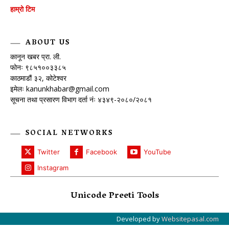
हाम्रो टिम
ABOUT US
कानून खबर प्रा. ली.
फोनः ९८५१००३३८५
काठमाडौं ३२, कोटेश्वर
इमेलः
kanunkhabar@gmail.com
सूचना तथा प्रसारण विभाग दर्ता नंः ४३४९-२०८०/२०८१
SOCIAL NETWORKS
Twitter
Facebook
YouTube
Instagram
Unicode Preeti Tools
Developed by
Websitepasal.com