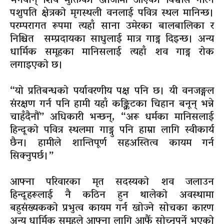
भगवान् शिव मुक्तिको खोजीमा आएको विश्वास गरिने
पशुपति क्षेत्रको मृगस्थली वनलाई पवित्र स्थल मानिन्छ।
परम्परागत रूपमा त्यहाँ साना उमेरका बालबालिका र
निश्चित सम्प्रदायका साधुलाई मात्र गाड्न दिइन्छ। अन्य
धार्मिक समूहका मानिसलाई त्यहाँ शव गाड्न रोक
लगाइएको छ।
“यो प्रतिबन्धको पर्यावरणीय पक्ष पनि छ। यी वनजङ्गल
संरक्षण गर्न पनि हामी यहाँ कङ्क्रिटका चिहान बनून् भन्ने
चाहँदैनौं” अधिकारी भन्छन्, “अरू धर्मका मानिसलाई
हिन्दूको पवित्र स्थलमा गाड्नु पनि हाम्रा लागि स्वीकार्य
छैन। हामीले शान्तिपूर्ण सहअस्तित्व कायम गर्न
सिक्नुपर्छ।”
आफ्ना परिवारका मृत सदस्यको शव जलाउन
हिन्दूहरूलाई नै कठिन हुन थालेको अवस्थामा
बहुसंख्यकको प्रभुत्व कायम गर्न खोज्ने सोचका कारण
अन्य धार्मिक समूहले आफ्ना लागि आफैं सोच्नुपर्ने भएको