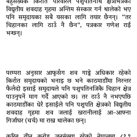
बहुसंख्यक किराँत परिवारले पशुपतिनाथ क्षेत्रभित्रको
विद्युतीय शवदाह गृहमा अन्तिम संस्कार गर्न थालेको भए
पनि समुदायका सबै यसका लागि तयार छैनन्। “तर
चिहानका लागि ठाउँ नै छैन”, पत्रकार गणेश राई
भन्छन्।
परम्परा अनुसार आफूसँग शव गाड्ने अधिकार रहेको
किराँत समुदायको भनाइ छ भने काठमाडौंमा निरन्तर
फैलँदो इसाई समुदायले पनि पशुपतिनजिकै चिहान क्षेत्र
पाउनुपर्ने माग गर्दै आएको छ। तर ठाउँ नै नभएपछि
काठमाडौंका धेरै इसाईले पनि पशुपति क्षेत्रको विद्युतीय
शवदाह गृहमा शव जलाई खरानीलाई आ–आफ्ना
गिर्जाघर (चर्च) मा राख्न थालेका छन्।
करिब तीन करोड जनसंख्या रहेको नेपालमा ८१.९