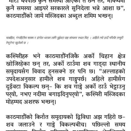
“माटो थपेपछि कुनै समस्या आएको त छैन तर, भविष्यमा
कुनै समस्या आइपरे सरकारले सुनिदेला भन्ने आशा छ”,
काठमाडौंको जामे मस्जिदका अब्दुल शमिम भन्छन्।
चाबहिल, गंगाहिटीमा शाक्य र डंगोल थरका लागि दुईवटा दाह संस्कार स्थल थिए । अहिले त्यो ठाउँ नजिकै तन्दुरी
रेष्टुरेन्ट खुलेको छ ।
कश्मिरीहरू भने काठमाडौंनजिकै अर्को चिहान क्षेत्र
खोजिरहेका छन् तर, अर्को ठाउँमा शव गाड्दा स्थानीय
समुदायसँग विवाद हुनसक्ने डर पनि छ। “अल्लाहको
उपदेशअनुसार हामीले शव गाड्नुुपर्छ। अहिले हामीसँग
दुईवटा विकल्प छन्– कि शव गाड्ने अर्को ठाउँ भेट्टाउनु
पर्‍यो, नभए नदीमा बगाइदिनुपर्‍यो”, कश्मिरी मस्जिदका
मोहम्मद अशरफ भन्छन्।
काठमाडौंको किराँत समुदायको द्विविधा अझ गहिरो छ–
शव जलाउने र गाड्ने विकल्पबीच। पछिल्लो समय