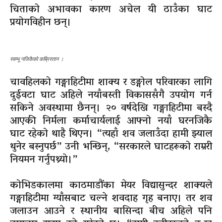
चिताको अभावका कारण अचेल यी ठाउँका घाट
प्रयोगविहीन छन्।
स्वम्भू नजिकैको कब्रिस्तान ।
चावहिलको गङ्गाहिटीमा शाक्य र डङ्गोल परिवारका लागि
दुईवटा घाट अहिले नयाँबस्ती विकाससँगै उपयोग गर्न
सकिने अवस्थामा छैनन्। २० वर्षदेखि गङ्गाहिटीमा बस्दै
आएकी निर्मला कर्माचार्यलाई आफ्नो नयाँ घरनजिकै
घाट रहेको थाहै थिएन। “त्यहाँ शव जलाउँदा हामी झ्याल
थुनेर बस्नुपर्छ” उनी भन्छिन्, “सरकारले घाटहरूको राम्ररी
नियमन गर्नुपथ्र्याे।”
कोभिडकालमा काठमाडौंका मेयर विद्यासुन्दर शाक्यले
गङ्गाहिटीमा ग्याँसबाट चल्ने शवदाह गृह बनाए। तर शव
जलाउन आउने र स्थानीय बासिन्दा बीच अहिले पनि