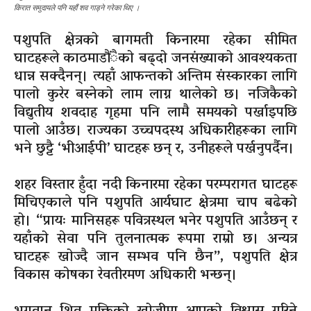
किरात समुदायले पनि यहाँ शव गाड्ने गरेका थिए ।
पशुपति क्षेत्रको बागमती किनारमा रहेका सीमित
घाटहरूले काठमाडौंैको बढ्दो जनसंख्याको आवश्यकता
धान्न सक्दैनन्। त्यहाँ आफन्तको अन्तिम संस्कारका लागि
पालो कुरेर बस्नेको लाम लाग्न थालेको छ। नजिकैको
विद्युतीय शवदाह गृहमा पनि लामै समयको पर्खाइपछि
पालो आउँछ। राज्यका उच्चपदस्थ अधिकारीहरूका लागि
भने छुट्टै ‘भीआईपी’ घाटहरू छन् र, उनीहरूले पर्खनुपर्दैन।
शहर विस्तार हुँदा नदी किनारमा रहेका परम्परागत घाटहरू
मिचिएकाले पनि पशुपति आर्यघाट क्षेत्रमा चाप बढेको
हो। “प्रायः मानिसहरू पवित्रस्थल भनेर पशुपति आउँछन् र
यहाँको सेवा पनि तुलनात्मक रूपमा राम्रो छ। अन्यत्र
घाटहरू खोज्दै जान सम्भव पनि छैन”, पशुपति क्षेत्र
विकास कोषका रेवतीरमण अधिकारी भन्छन्।