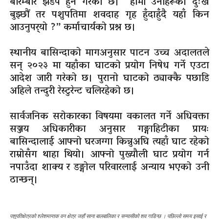
बारम्बार झडप हुने गरेको छ। “हामी उनीहरूको दुःख
बुझ्छौं तर पशुपतिमा शवदाह गृह हुँदाहुँदै यहाँ किन
आउनुपर्‍यो ?” कर्माचार्यको प्रश्न छ।
स्थानीय बासिन्दाको मागअनुसार पाटन उच्च अदालतले
सन् २०२३ मा यहाँका घाटको प्रयोग निषेध गर्ने एउटा
आदेश जारी गरेको छ। पुरानो घाटको ठ्याक्कै पछाडि
अहिले तन्दुरी रेस्टुरेन्ट चलिरहेको छ।
सार्वजनिक सरोकारका विषयमा वकालत गर्ने अधिवक्ता
सञ्जय अधिकारीका अनुसार गङ्गाहिटीका प्रायः
बासिन्दालाई आफ्नो घरजग्गा किन्नुअघि त्यहाँ घाट रहेको
राम्रोसँग थाहा थियो। आफ्नो पुख्र्याैली घाट प्रयोग गर्न
नपाउँदा शाक्य र डङ्गोल परिवारलाई अन्याय भएको उनी
ठान्छन्।
पशुपतिक्षेत्रको श्लेशमान्तक वन क्षेत्र जहाँ साना बालबालिका र सन्यासीको शव गाडिन्छ । पछिल्लो समय इसाई र