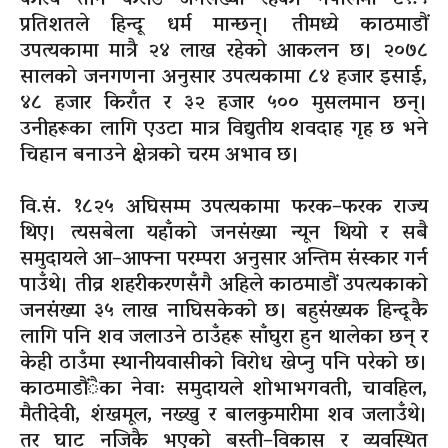
प्रतिशतले हिन्दू धर्म मान्छन्। तीमध्ये काठमाडौं
उपत्यकामा मात्रै २४ लाख रहेको आकलन छ। २०७८
सालको जनगणना अनुसार उपत्यकामा ८४ हजार इसाई,
४८ हजार किराँत र ३२ हजार ५०० मुसलमान छन्।
उनीहरूका लागि एउटा मात्र विद्युतीय शवदाह गृह छ भने
चिहान बनाउने क्षेत्रको चरम अभाव छ।
वि.सं. १८२५ अघिसम्म उपत्यकामा फरक–फरक राज्य
थिए। त्यसबेला यहाँको जनसंख्या न्यून थियो र सबै
समुदायले आ–आफ्ना परम्परा अनुसार अन्तिम संस्कार गर्न
पाउँथे। तीव्र शहरीकरणसँगै अहिले काठमाडौं उपत्यकाको
जनसंख्या ३५ लाख नाघिसकेको छ। बहुसंख्यक हिन्दूकै
लागि पनि शव जलाउने ठाउँहरू साँघुरा हुन थालेका छन् र
केही ठाउँमा स्थानीयवासीको विरोध खेप्नु पनि परेको छ।
काठमाडौंैका नेवाः समुदायले शोभाभगवती, चावहिल,
मैतीदेवी, शंखमूल, नख्खु र बालकुमारीमा शव जलाउँथे।
तर घाट नजिकै भएको बस्ती–विकास र व्यवस्थित