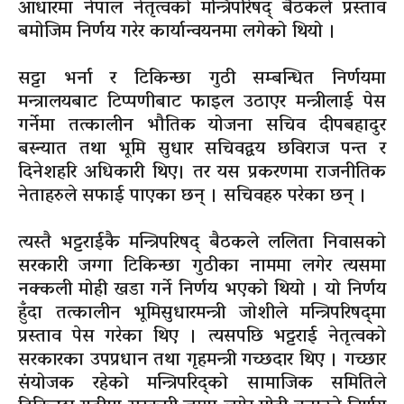
आधारमा नेपाल नेतृत्वको मन्त्रिपरिषद् बैठकले प्रस्ताव
बमोजिम निर्णय गरेर कार्यान्वयनमा लगेको थियो ।
सट्टा भर्ना र टिकिन्छा गुठी सम्बन्धित निर्णयमा
मन्त्रालयबाट टिप्पणीबाट फाइल उठाएर मन्त्रीलाई पेस
गर्नेमा तत्कालीन भौतिक योजना सचिव दीपबहादुर
बस्न्यात तथा भूमि सुधार सचिवद्वय छविराज पन्त र
दिनेशहरि अधिकारी थिए। तर यस प्रकरणमा राजनीतिक
नेताहरुले सफाई पाएका छन् । सचिवहरु परेका छन् ।
त्यस्तै भट्टराईकै मन्त्रिपरिषद् बैठकले ललिता निवासको
सरकारी जग्गा टिकिन्छा गुठीका नाममा लगेर त्यसमा
नक्कली मोही खडा गर्ने निर्णय भएको थियो । यो निर्णय
हुँदा तत्कालीन भूमिसुधारमन्त्री जोशीले मन्त्रिपरिषद्‌मा
प्रस्ताव पेस गरेका थिए । त्यसपछि भट्टराई नेतृत्वको
सरकारका उपप्रधान तथा गृहमन्त्री गच्छदार थिए । गच्छार
संयोजक रहेको मन्त्रिपरिद्‌को सामाजिक समितिले