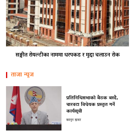
सङ्गीत रोयल्टीका नाममा धरपकड र मुद्दा चलाउन रोक
ताजा न्यूज
प्रतिनिधिसभाको बैठक बस्दै,
चारवटा विधेयक प्रस्तुत गर्ने
कार्यसूची
कानून खबर