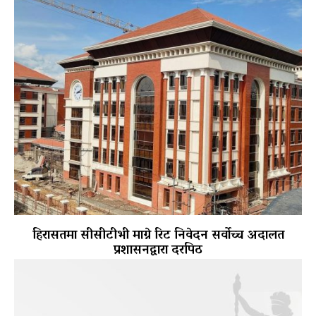
हिरासतमा सीसीटीभी माग्ने रिट निवेदन सर्वोच्च अदालत
प्रशासनद्वारा दरपिठ