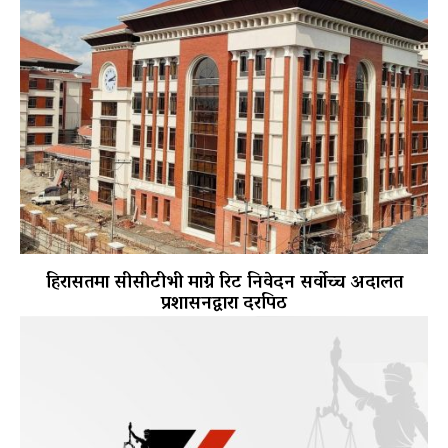
हिरासतमा सीसीटीभी माग्ने रिट निवेदन सर्वोच्च अदालत
प्रशासनद्वारा दरपिठ