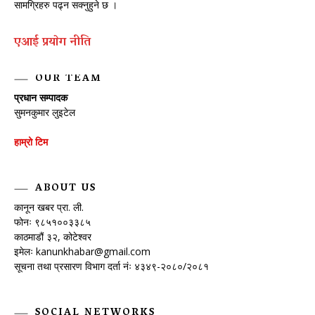
सामग्रिहरु पढ्न सक्नुहुने छ ।
एआई प्रयाेग नीति
OUR TEAM
प्रधान सम्पादक
सुमनकुमार लुइटेल
हाम्रो टिम
ABOUT US
कानून खबर प्रा. ली.
फोनः ९८५१००३३८५
काठमाडौं ३२, कोटेश्वर
इमेलः
kanunkhabar@gmail.com
सूचना तथा प्रसारण विभाग दर्ता नंः ४३४९-२०८०/२०८१
SOCIAL NETWORKS